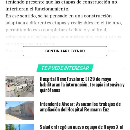
teniendo presente que las etapas de construcción no
interfieran el funcionamiento.
En ese sentido, se ha pensado en una construcción
adaptada a diferentes etapas y realizables en el tiempo,
permitiendo esto completar el edificio y, al final,
refaccionar el actual para administración, consultorios
externos y vacunatorio.
En la actualidad el Establecimiento Asistencial cuenta
CONTINUAR LEYENDO
con una superficie cubierta de 837,80 m2 y presta
servicios con 4 consultorios clínicos, consultorio
TE PUEDE INTERESAR
odontológico, laboratorio clínico y bacteriológico, sala
de rayos X, farmacia, sala de enfermería, tres salas de
Hospital Rene Favaloro: El 29 de mayo
habilitaran la internación, terapia intensiva y
internación, sala de internación de pediatría, sala de
quirófanos
observación, administración, cocina y lavadero. La
superficie a ampliar contempla unos 816,00 m2.
Intendente Alvear: Avanzan los trabajos de
La obra a licitar trata de la ampliación del edificio
ampliación del Hospital Reumann Enz
existente para el funcionamiento del área de Guardia y
Emergencias.
Salud entregó un nuevo equipo de Rayos X al
Sobre la base del programa de necesidades y