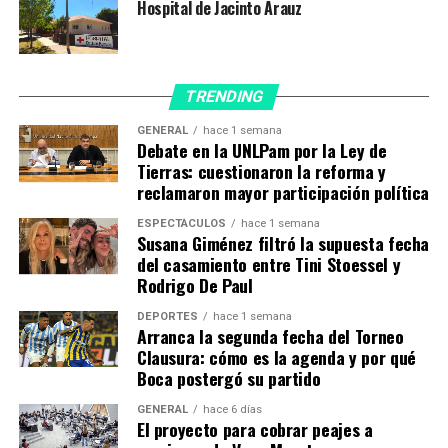
Hospital de Jacinto Arauz
considerando las características del terreno, se planteó
un organigrama funcional que permita cubrir la
totalidad de las necesidades solicitadas, desarrollando
los espacios a través de pabellones funcionales
TRENDING
identificables, independientes pero conectados a través
de dos grandes nexos circulatorios, uno para accesos y
GENERAL
hace 1 semana
Debate en la UNLPam por la Ley de
circulación del público/pacientes y otra circulación
Tierras: cuestionaron la reforma y
netamente técnica.
reclamaron mayor participación política
Sobre estas dos circulaciones se van anexando todos los
ESPECTÁCULOS
hace 1 semana
paquetes de áreas funcionales con accesos diferenciados
Susana Giménez filtró la supuesta fecha
y conectados por circulaciones privadas y de usos
del casamiento entre Tini Stoessel y
específico para personal sanitario y de pacientes en
Rodrigo De Paul
tránsito.
DEPORTES
hace 1 semana
En Avenida 9 de Julio se ubicará el acceso principal del
Arranca la segunda fecha del Torneo
nuevo edificio, para el ingreso de público y pacientes,
Clausura: cómo es la agenda y por qué
conectado directamente con el edificio existente. Desde
Boca postergó su partido
el hall principal se accederá a cada uno de los
GENERAL
hace 6 días
pabellones de asistencia ambulatoria y para la presente
El proyecto para cobrar peajes a
etapa de construcción permitirá acceder de forma