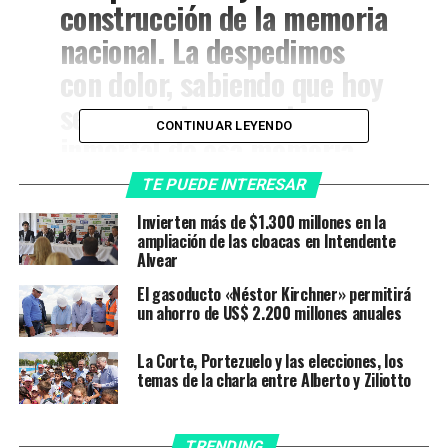
construcción de la memoria
nacional. La despedimos
con dolor, sabiendo que hoy
se convierte en parte
CONTINUAR LEYENDO
inmortal de esa memoria.
pic.twitter.com/J674JGu0nF
TE PUEDE INTERESAR
Invierten más de $1.300 millones en la
— Sergio Ziliotto
ampliación de las cloacas en Intendente
Alvear
(@ZiliottoSergio)
El gasoducto «Néstor Kirchner» permitirá
November 20, 2022
un ahorro de US$ 2.200 millones anuales
La Corte, Portezuelo y las elecciones, los
También la despidió el intendente Luciano di Nápoli.
temas de la charla entre Alberto y Ziliotto
«Ejemplo de lucha, de ideales, de compromiso y
defensora de todas las causas del pueblo como ninguna.
Marcaste a fuego a toda nuestra generación. HLVS
TRENDING