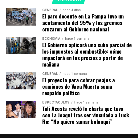
(hasta la victoria siempre) querida compañera Hebe…»,
GENERAL
hace 4 días
expresó el jefe comunal santarroseño.
El paro docente en La Pampa tuvo un
acatamiento del 95% y los gremios
El diputado provincial Espartaco Marín expresó:
cruzaron al Gobierno nacional
«Gracias por decir y hacer lo que había que hacer,
ECONOMÍA
hace 1 semana
cuando y donde había que hacerlo. Que en Paz descanses
El Gobierno aplicará una suba parcial de
compañera Hebe ??», señaló.
los impuestos al combustible: cómo
impactará en los precios a partir de
El Movimiento Popular Pampeano por los Derechos
mañana
Humanos afirmó: «Despedimos a una de nuestras
GENERAL
hace 1 semana
Madres que parió nuestra P/Matria enfrentando al
El proyecto para cobrar peajes a
GENOCIDIO del Terrorismo de Estado y construyendo
camiones de Vaca Muerta suma
Democracia con Memoria».
respaldo político
ESPECTÁCULOS
hace 1 semana
Y agregó: «Enalteció la militancia política, plantándose
Tuli Acosta reveló la charla que tuvo
contra los gobiernos antipopulares y practicando la
con La Joaqui tras ser vinculada a Luck
solidaridad internacional entre los pueblos y el derecho
Ra: “No quiero sumar bolonqui”
a su autodeterminación. Hebe, somos tu pueblo, somos
tu lucha y te decimos Hasta la victoria y hasta