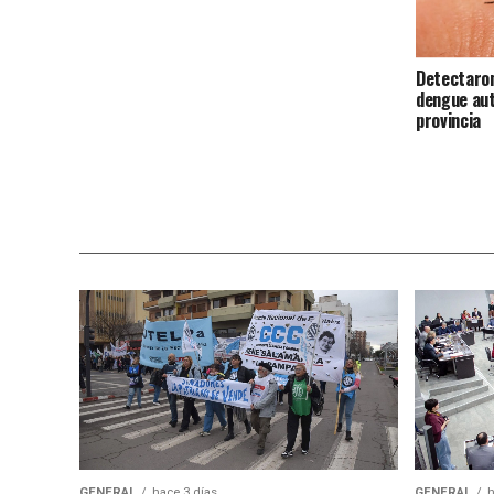
Detectaron
dengue aut
provincia
GENERAL
hace 3 días
GENERAL
h