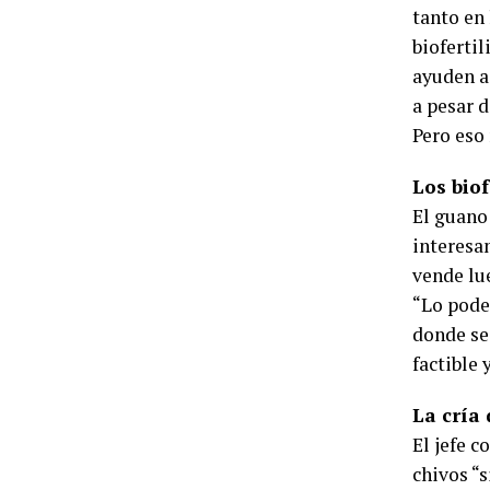
tanto en 
bioferti
ayuden a
a pesar 
Pero eso
Los biof
El guano
interesa
vende lue
“Lo pode
donde se 
factible 
La cría 
El jefe 
chivos “