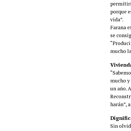
permitir
porque e
vida”.
Farana e
se consig
“Producir
mucho la
Viviend
“Sabemos
mucho y 
un año. 
Reconstr
harán”, a
Dignific
Sin olvid