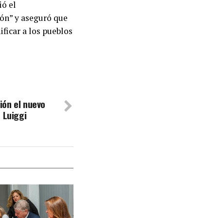
ió el
ón” y aseguró que
ificar a los pueblos
ción el nuevo
 Luiggi