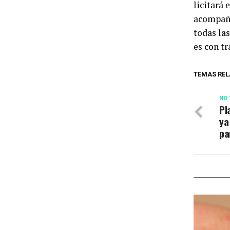
licitará 
acompaña
todas las
es con tr
TEMAS REL
NO 
Pl
ya
pa