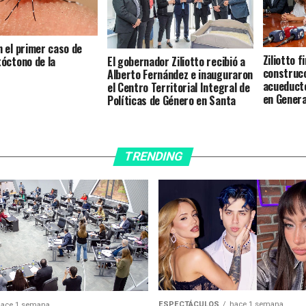
 el primer caso de
Ziliotto f
El gobernador Ziliotto recibió a
óctono de la
construcc
Alberto Fernández e inauguraron
acueduct
el Centro Territorial Integral de
en Genera
Políticas de Género en Santa
Rosa
TRENDING
ESPECTÁCULOS
hace 1 semana
ace 1 semana