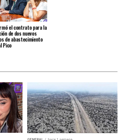
irmó el contrato para la
ión de dos nuevos
os de abastecimiento
l Pico
GENERAL
hace 1 semana