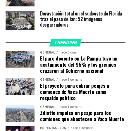
víctimas», dijo el jefe de la policía del condado de
Miami-Dade, Freddy Ramírez.
Devastación total en el sudoeste de Florida
tras el paso de Ian: 52 imágenes
desgarradoras
TRENDING
GENERAL
hace 5 días
El paro docente en La Pampa tuvo un
acatamiento del 95% y los gremios
Hay cuatro argentinos desaparecidos por el derrumbe de
cruzaron al Gobierno nacional
un edificio en Miami
GENERAL
hace 1 semana
Daniella Levine Cava, alcaldesa de ese condado, dijo
El proyecto para cobrar peajes a
que
102 personas fueron localizadas de las que
camiones de Vaca Muerta suma
vivían en el condominio derrumbado en las afueras
respaldo político
de Miami Beach
, según la agencia Ansa.
GENERAL
hace 1 semana
Ziliotto impulsa un peaje para los
En tanto, la comisionada Sally Heyman, agregó
camiones que abastecen a Vaca Muerta
que
unos 14 sobrevivientes fueron rescatados de
ESPECTÁCULOS
hace 1 semana
entre los escombros
.