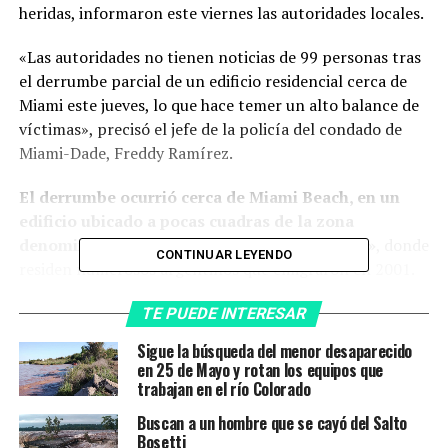
heridas, informaron este viernes las autoridades locales.
«Las autoridades no tienen noticias de 99 personas tras
el derrumbe parcial de un edificio residencial cerca de
Miami este jueves, lo que hace temer un alto balance de
víctimas», precisó el jefe de la policía del condado de
Miami-Dade, Freddy Ramírez.
El derrumbe ocurrió cerca de Miami Beach, en un
edificio ubicado a pocas cuadras de la zona
denominada como «la pequeña Buenos Aires»
, donde
CONTINUAR LEYENDO
residen numerosos argentinos que emigraron en 2001.
Se trata del
complejo Champlain Towers
, localizado
TE PUEDE INTERESAR
en calle 88 y Avenida Collins, en Surfside.
Sigue la búsqueda del menor desaparecido
Los operativos de búsqueda y rescate
en 25 de Mayo y rotan los equipos que
«Las autoridades no tienen noticias de 99 personas tras
trabajan en el río Colorado
el derrumbe parcial de un edificio residencial cerca de
Buscan a un hombre que se cayó del Salto
Miami este jueves, lo que hace temer un alto balance de
Bosetti