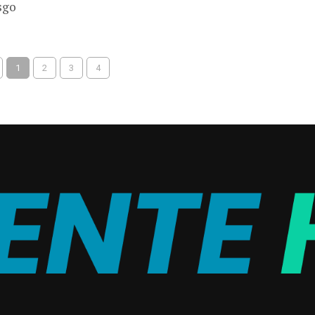
sgo
1
2
3
4