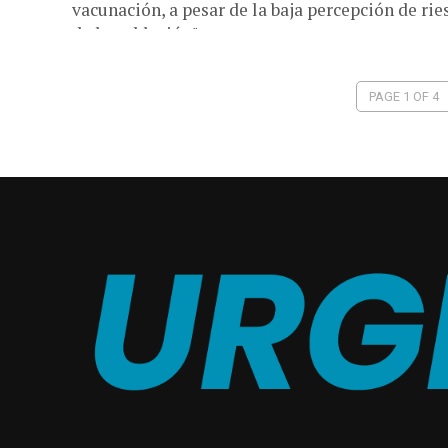
vacunación, a pesar de la baja percepción de rie
de la población",...
PAGE 1 OF 4