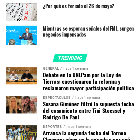
Los legisladores debatirán el DNU 167,
emitido el 11
¿Por qué es feriado el 26 de mayo?
de marzo de 2021, que extiende la Emergencia Sanitaria
hasta el 31 de diciembre y el 411, del 25 de junio de
2021, que prorroga medidas de contención para mitigar
Mientras se esperan señales del FMI, surgen
la propagación del virus hasta el próximo 9 de julio.
negocios impensados
Uno de los temas claves que estará dentro de la
discusión son las
restricciones de los vuelos
que
TRENDING
llegan desde el exterior
, y en lo relacionado al
apartado que estableció que podrán arribar al
GENERAL
hace 1 semana
Debate en la UNLPam por la Ley de
aeropuerto de Ezeiza hasta 600 pasajeros, una medida
Tierras: cuestionaron la reforma y
que es rechazada desde Juntos por el Cambio.
reclamaron mayor participación política
En los considerandos del decreto 411 el Gobierno
ESPECTÁCULOS
hace 1 semana
Susana Giménez filtró la supuesta fecha
nacional se refiere a la preocupación por
las nuevas
del casamiento entre Tini Stoessel y
variantes de virus, en especial la Delta,
que tiene
Rodrigo De Paul
mayor contagiosidad y transmisibilidad que las
detectadas con anterioridad.
DEPORTES
hace 1 semana
Arranca la segunda fecha del Torneo
Clausura: cómo es la agenda y por qué