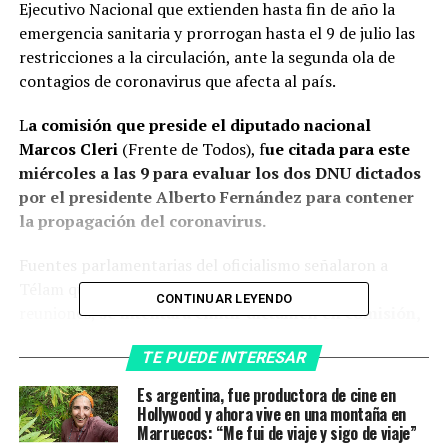
Ejecutivo Nacional que extienden hasta fin de año la
emergencia sanitaria y prorrogan hasta el 9 de julio las
restricciones a la circulación, ante la segunda ola de
contagios de coronavirus que afecta al país.
L
a comisión que preside el diputado nacional
Marcos Cleri
(Frente de Todos), f
ue citada para este
miércoles a las 9 para evaluar los dos DNU dictados
por el presidente Alberto Fernández para contener
la propagación del coronavirus.
Fuentes parlamentarias del oficialismo señalaron a
Télam que así como lo hicieron en las últimas
CONTINUAR LEYENDO
reuniones,
se intentará emitir dictamen en comisión,
y que luego las normativas se aprueben en el recinto
TE PUEDE INTERESAR
de sesiones del Senado,
ya que de esta forma, un
rechazo sólo pude darse si se produce un voto negativo
Es argentina, fue productora de cine en
en las dos cámaras.
Hollywood y ahora vive en una montaña en
Marruecos: “Me fui de viaje y sigo de viaje”