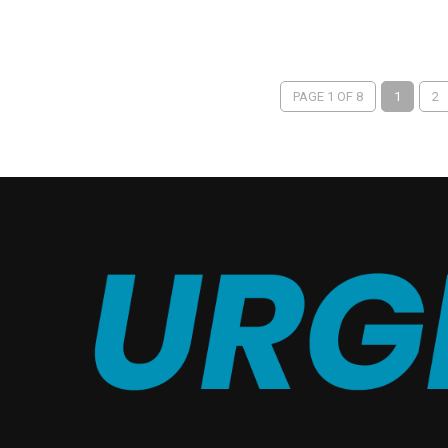
PAGE 1 OF 8
1
2