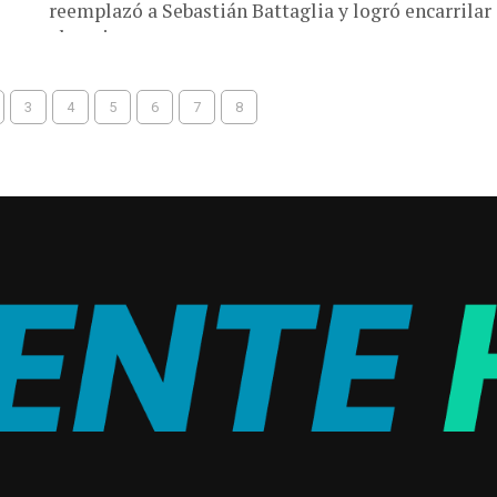
reemplazó a Sebastián Battaglia y logró encarrilar
al equipo...
3
4
5
6
7
8