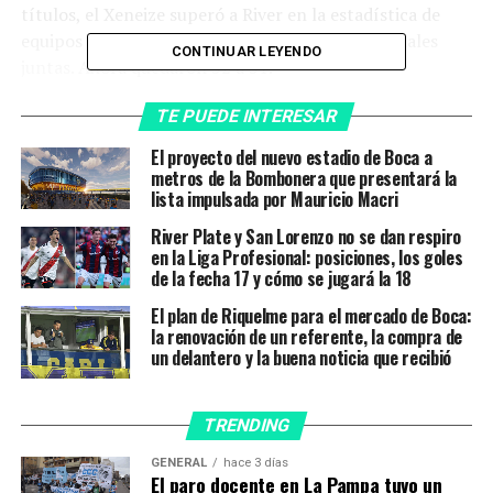
títulos, el Xeneize superó a River en la estadística de
equipos argentinos con más ligas y copas nacionales
CONTINUAR LEYENDO
juntas. Ahora quedaron 52 a 51.
Así quedó el ranking de títulos en el fútbol
TE PUEDE INTERESAR
argentino tras la consagración de Boca
El proyecto del nuevo estadio de Boca a
metros de la Bombonera que presentará la
Boca 74 (35 ligas, 17 Copas Nacionales y 22 Copas
lista impulsada por Mauricio Macri
Internacionales)
River Plate y San Lorenzo no se dan respiro
en la Liga Profesional: posiciones, los goles
River 69 (36 ligas, 15 Copas Nacionales y 18
de la fecha 17 y cómo se jugará la 18
Internacionales).
El plan de Riquelme para el mercado de Boca:
la renovación de un referente, la compra de
Independiente 45 (16 ligas, 9 Copas Nacionales y 20
un delantero y la buena noticia que recibió
Internacionales).
Racing 39 (18 ligas, 15 Copas Nacionales y 6
TRENDING
Internacionales).
GENERAL
hace 3 días
El paro docente en La Pampa tuvo un
Alumni 22 (10 ligas, 8 Copas Nacionales y 4