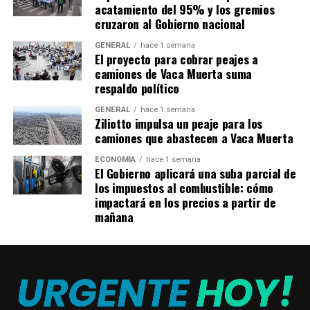
acatamiento del 95% y los gremios
Internacionales).
cruzaron al Gobierno nacional
San Lorenzo 22 (15 ligas, 2 Copas Nacionales y 5
GENERAL
hace 1 semana
El proyecto para cobrar peajes a
Internacionales).
camiones de Vaca Muerta suma
respaldo político
Vélez 16 (10 ligas, 1 Copa Nacional y 5 Internacionales).
GENERAL
hace 1 semana
Ziliotto impulsa un peaje para los
Estudiantes 14 (6 ligas, 2 Copas Nacionales y 6
camiones que abastecen a Vaca Muerta
Internacionales).
ECONOMÍA
hace 1 semana
Huracán 13 (5 ligas y 8 Copas Nacionales).
El Gobierno aplicará una suba parcial de
los impuestos al combustible: cómo
Rosario Central 11 (4 ligas, 6 Copas Nacionales y 1
impactará en los precios a partir de
mañana
Internacional).
TEMAS RELACIONADOS:
BOCA
RIVER
SUPERCOPA
A CONTINUACIÓN
Ex unicornio argentino en problemas: su acción se
hundió más de 12% luego de la renuncia de su director