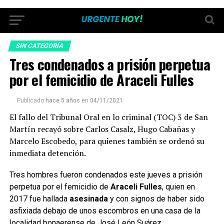
SIN CATEGORÍA
Tres condenados a prisión perpetua
por el femicidio de Araceli Fulles
Publicado
hace 5 años
en
04/11/2021
El fallo del Tribunal Oral en lo criminal (TOC) 3 de San
Martín recayó sobre Carlos Casalz, Hugo Cabañas y
Marcelo Escobedo, para quienes también se ordenó su
inmediata detención.
Tres hombres fueron condenados este jueves a prisión
perpetua por el femicidio de
Araceli Fulles
, quien en
2017 fue hallada
asesinada
y con signos de haber sido
asfixiada debajo de unos escombros en una casa de la
localidad bonaerense de José León Suárez.