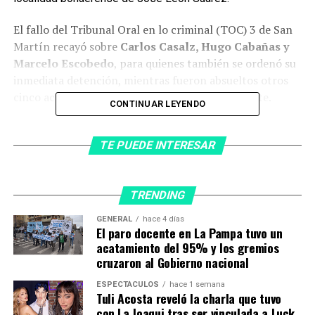
El fallo del Tribunal Oral en lo criminal (TOC) 3 de San
Martín recayó sobre
Carlos Casalz, Hugo Cabañas y
Marcelo Escobedo
, para quienes también se ordenó su
inmediata detención, mientras fueron absueltos otros
cinco acusados que habían llegado libres al debate.
CONTINUAR LEYENDO
Según el veredicto que se leyó esta tarde, y que fue
acompañado por la emoción del público, los tres fueron
TE PUEDE INTERESAR
considerados
coautores del «homicidio agravado por
mediar violencia de género»
en perjuicio de Araceli.
TRENDING
La audiencia comenzó a las 16.30, en los tribunales
GENERAL
hace 4 días
situados en avenida Ricardo Balbín 1753, de San Martín,
El paro docente en La Pampa tuvo un
en el noroeste del conurbano, donde minutos antes del
acatamiento del 95% y los gremios
inicio de la misma, la madre de la víctima, Mónica
cruzaron al Gobierno nacional
Ferreyra, repartió globos violetas.
ESPECTÁCULOS
hace 1 semana
Tuli Acosta reveló la charla que tuvo
con La Joaqui tras ser vinculada a Luck