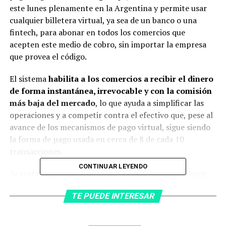
este lunes plenamente en la Argentina y permite usar
cualquier billetera virtual, ya sea de un banco o una
fintech, para abonar en todos los comercios que
acepten este medio de cobro, sin importar la empresa
que provea el código.
El sistema
habilita a los comercios a recibir el dinero
de forma instantánea, irrevocable y con la comisión
más baja del mercado
, lo que ayuda a simplificar las
operaciones y a competir contra el efectivo que, pese al
avance de los mecanismos de pago virtual, sigue siendo
la forma de pago usada en cerca de 8 de cada 10
transacciones.
CONTINUAR LEYENDO
Se trata del punto final de un sistema en el que, desde
hace casi dos años, trabajan en forma conjunta el Banco
TE PUEDE INTERESAR
Central (BCRA), los bancos públicos y privados, las
fintech, las empresas de tarjetas de crédito y débito y las
cámaras compensadoras y administradoras de pagos