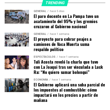
TRENDING
(Coelsa, Fiserv, Red Link y Prisma).
GENERAL
hace 5 días
A partir de Transferencias 3.0,
el plazo de
El paro docente en La Pampa tuvo un
acreditación máximo para los comercios es de 25
acatamiento del 95% y los gremios
cruzaron al Gobierno nacional
segundos, con una comisión que está en del rango
del 0,6% al 0,8%
, dependiendo del tipo de aceptador y
GENERAL
hace 1 semana
su política de competencia de precio.
El proyecto para cobrar peajes a
camiones de Vaca Muerta suma
respaldo político
El objetivo de todos los actores es el mismo: facilitar y
simplificar los pagos digitales, agrandar el mercado de
ESPECTÁCULOS
hace 1 semana
uso de dinero electrónico con más competencia y, al
Tuli Acosta reveló la charla que tuvo
con La Joaqui tras ser vinculada a Luck
mismo tiempo, reducir el uso de efectivo de modo de
Ra: “No quiero sumar bolonqui”
expandir la inclusión financiera y formalizar a un gran
sector de la economía.
ECONOMÍA
hace 1 semana
El Gobierno aplicará una suba parcial de
los impuestos al combustible: cómo
El objetivo es facilitar y
impactará en los precios a partir de
simplificar los pagos
mañana
digitales, agrandar el