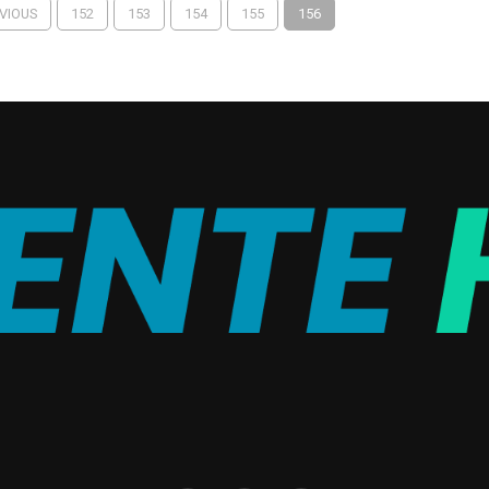
EVIOUS
152
153
154
155
156