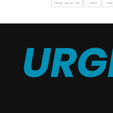
PAGE 156 OF 156
« FIRST
‹ PR