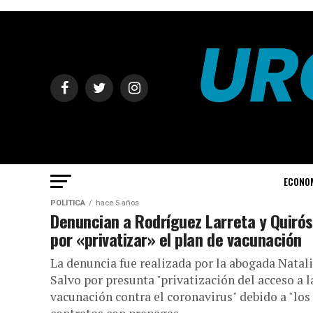
ECONO
POLÍTICA
hace 5 años
Denuncian a Rodríguez Larreta y Quirós
por «privatizar» el plan de vacunación
La denuncia fue realizada por la abogada Natal
Salvo por presunta "privatización del acceso a l
vacunación contra el coronavirus" debido a "los