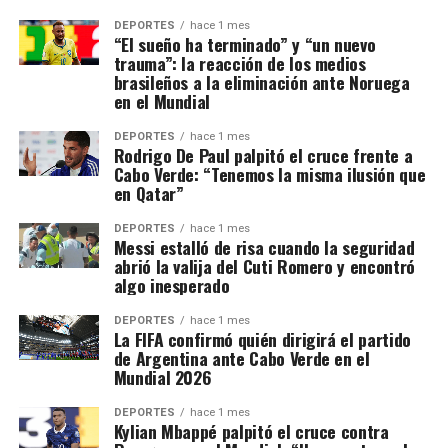
DEPORTES
hace 1 mes
“El sueño ha terminado” y “un nuevo
trauma”: la reacción de los medios
brasileños a la eliminación ante Noruega
en el Mundial
DEPORTES
hace 1 mes
Rodrigo De Paul palpitó el cruce frente a
Cabo Verde: “Tenemos la misma ilusión que
en Qatar”
DEPORTES
hace 1 mes
Messi estalló de risa cuando la seguridad
abrió la valija del Cuti Romero y encontró
algo inesperado
DEPORTES
hace 1 mes
La FIFA confirmó quién dirigirá el partido
de Argentina ante Cabo Verde en el
Mundial 2026
DEPORTES
hace 1 mes
Kylian Mbappé palpitó el cruce contra