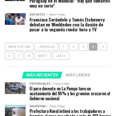
Paraguay en el Mundial: “Hay que tomarlos
muy en serio”
DEPORTES
hace 1 mes
Francisco Cerúndolo y Tomás Etcheverry
debutan en Wimbledon con la ilusión de
pasar a la segunda ronda: hora y TV
PAGE 4 OF 288
‹ PREVIOUS
1
2
3
4
5
6
7
8
NEXT ›
LAST »
MÁS RECIENTES
MÁS LEIDAS
PROVINCIALES
hace 2 días
El paro docente en La Pampa tuvo un
acatamiento del 95% y los gremios cruzaron al
Gobierno nacional
ARGENTINA
hace 2 días
Prefectura Naval intimó a los trabajadores a