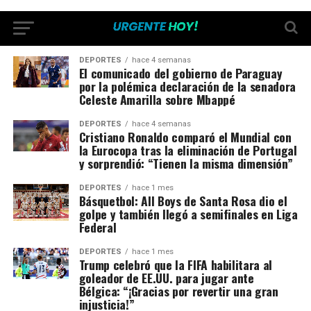
DEPORTES
hace 4 semanas
El comunicado del gobierno de Paraguay
por la polémica declaración de la senadora
Celeste Amarilla sobre Mbappé
DEPORTES
hace 4 semanas
Cristiano Ronaldo comparó el Mundial con
la Eurocopa tras la eliminación de Portugal
y sorprendió: “Tienen la misma dimensión”
DEPORTES
hace 1 mes
Básquetbol: All Boys de Santa Rosa dio el
golpe y también llegó a semifinales en Liga
Federal
DEPORTES
hace 1 mes
Trump celebró que la FIFA habilitara al
goleador de EE.UU. para jugar ante
Bélgica: “¡Gracias por revertir una gran
injusticia!”