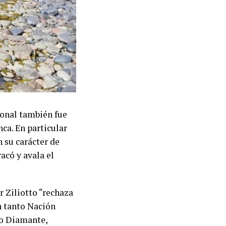
ional también fue
ca. En particular
n su carácter de
có y avala el
r Ziliotto “rechaza
n tanto Nación
ío Diamante,