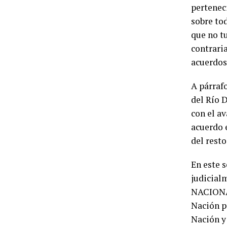
pertenec
sobre tod
que no tu
contrari
acuerdos
A párrafo
del Río 
con el av
acuerdo e
del resto
En este 
judicial
NACIONAL
Nación p
Nación y