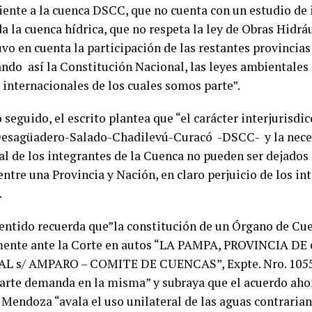
iente a la cuenca DSCC, que no cuenta con un estudio de
a la cuenca hídrica, que no respeta la ley de Obras Hidrá
vo en cuenta la participación de las restantes provincias
ando así la Constitución Nacional, las leyes ambientales 
 internacionales de los cuales somos parte”.
 seguido, el escrito plantea que “el carácter interjurisdi
Desagüadero-Salado-Chadilevú-Curacó -DSCC- y la nece
al de los integrantes de la Cuenca no pueden ser dejados
ntre una Provincia y Nación, en claro perjuicio de los in
.
sentido recuerda que”la constitución de un Órgano de Cue
mente ante la Corte en autos “LA PAMPA, PROVINCIA DE
 s/ AMPARO – COMITE DE CUENCAS”, Expte. Nro. 1055/
arte demanda en la misma” y subraya que el acuerdo aho
 Mendoza “avala el uso unilateral de las aguas contraria