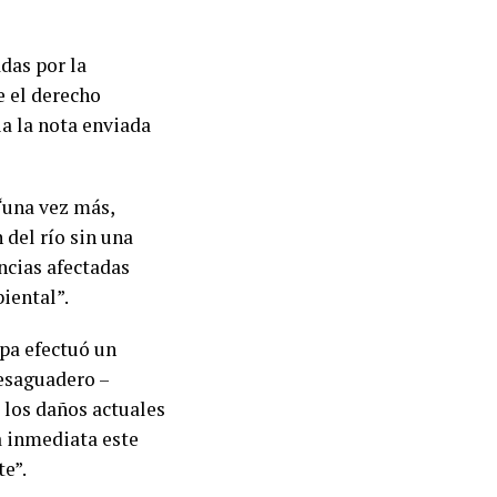
das por la
e el derecho
a la nota enviada
“una vez más,
 del río sin una
ncias afectadas
iental”.
pa efectuó un
esaguadero –
 los daños actuales
a inmediata este
e”.