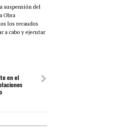
ta suspensión del
la Obra
os los recaudos
r a cabo y ejecutar
te en el
elaciones
o