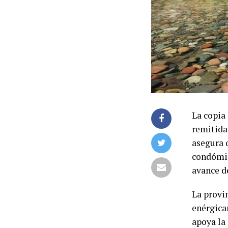
La copia 
remitida 
asegura q
condómin
avance d
La provi
enérgica
apoya la 