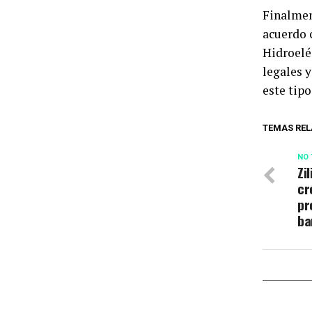
Finalmen
acuerdo 
Hidroelé
legales 
este tipo
TEMAS REL
NO 
Zi
cr
pr
ba