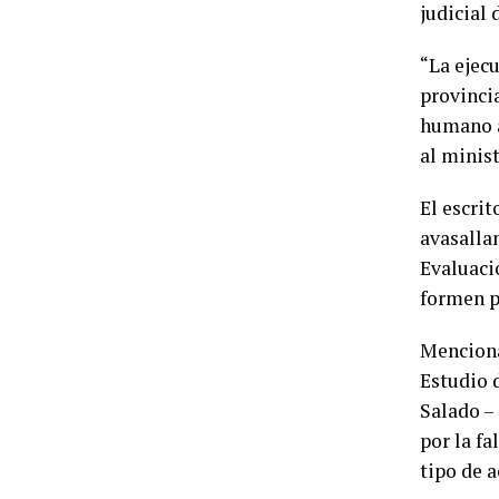
judicial
“La ejecu
provinci
humano a
al minis
El escri
avasalla
Evaluaci
formen pa
Menciona
Estudio 
Salado –
por la fa
tipo de 