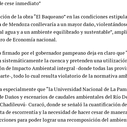
 de cese inmediato”
ción de la obra “El Baqueano” en las condiciones estipula
a de Mendoza conllevaría a un mayor daño, violentándos
l agua y a un ambiente equilibrado y sustentable”, ampli
tro de Economía nacional.
to firmado por el gobernador pampeano deja en claro que 
n sistemáticamente la cuenca y pretenden una utilización
ón de Impacto Ambiental integral -donde todas las provi
rte-, todo lo cual resulta violatorio de la normativa amb
 especialmente que “la Universidad Nacional de La Pam
de Daños y escenarios de caudales ambientales del Río D
 Chadileuvú- Curacó, donde se señaló la cuantificación de
lta de escorrentía y la necesidad de hacer cesar de maner
acciones para poder lograr una recomposición del ambient