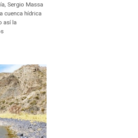
mía, Sergio Massa
a cuenca hídrica
 así la
os