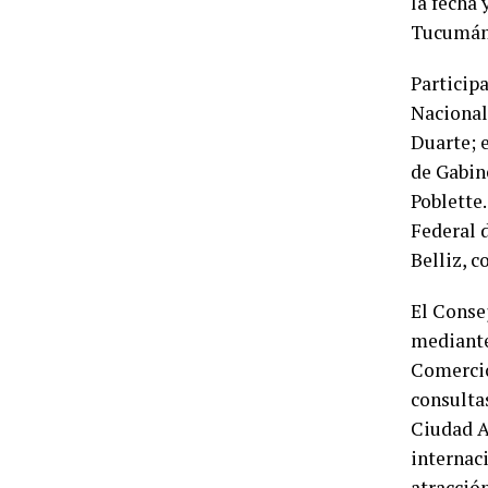
la fecha 
Tucumán
Participa
Nacional
Duarte; e
de Gabine
Poblette
Federal 
Belliz, 
El Conse
mediante
Comercio
consultas
Ciudad A
internaci
atracción