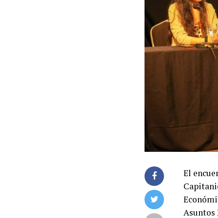
El encue
Capitanic
Económic
Asuntos 