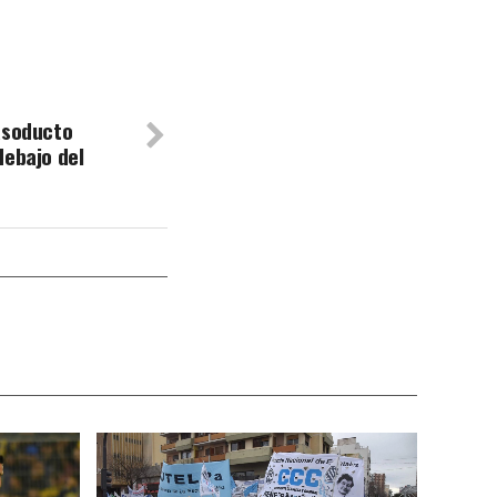
asoducto
debajo del