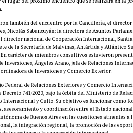
y el lugar del próximo encuentro que se realizará en la p
.
ron también del encuentro por la Cancillería, el directo
es, Nicolás Sabuncuyán; la directora de Asuntos Parlame
l director nacional de Cooperación Internacional, Santiag
te de la Secretaría de Malvinas, Antártida y Atlántico Su
. En carácter de miembros consultivos estuvieron present
de Inversiones, Ángeles Arano, jefa de Relaciones Interna
coordinadora de Inversiones y Comercio Exterior.
jo Federal de Relaciones Exteriores y Comercio Internaci
 Decreto 741/2020, bajo la órbita del Ministerio de Relac
 Internacional y Culto. Su objetivo es funcionar como fo
, asesoramiento y coordinación entre el Estado nacional, 
utónoma de Buenos Aires en las cuestiones atinentes a l
onal, la integración regional, la promoción de las export
 de inversiones y la cooperación internacional.