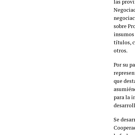
las prov
Negociac
negociac
sobre Pr
insumos 
títulos, 
otros.
Por su pa
represen
que dest
asumiénd
para la i
desarroll
Se desar
Cooperaci