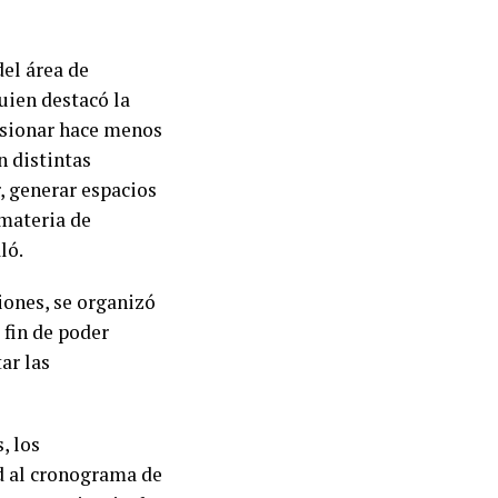
del área de
uien destacó la
esionar hace menos
n distintas
, generar espacios
 materia de
ló.
iones, se organizó
 fin de poder
ar las
, los
d al cronograma de