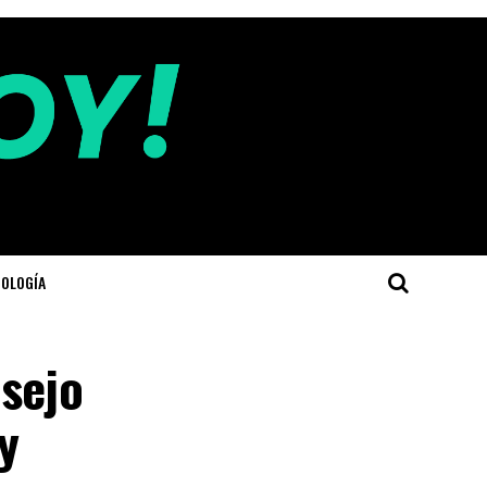
OLOGÍA
nsejo
y