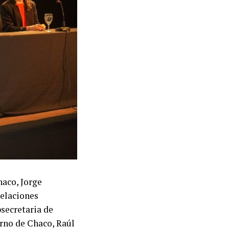
haco, Jorge
Relaciones
bsecretaria de
erno de Chaco, Raúl