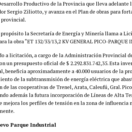
Desarrollo Productivo de la Provincia que lleva adelante 
r Sergio Ziliotto, y avanza en el Plan de obras para fort
 provincial.
 propósito la Secretaría de Energía y Minería llama a Lic
para la obra “ET 132/33/13,2 KV GENERAL PICO-PARQUE 
o a licitación, a cargo de la Administración Provincial d
n un presupuesto oficial de $ 2.292.831.742,35. Esta inv
al, beneficia aproximadamente a 40.000 usuarios de la pro
ento de la subtransmisión de energía eléctrica que abast
 de las cooperativas de Trenel, Arata, Caleufú, Gral. Pico 
ndo además la futura incorporación de Líneas de Alta Ten
ue mejora los perfiles de tensión en la zona de influenci
mente.
uevo Parque Industrial