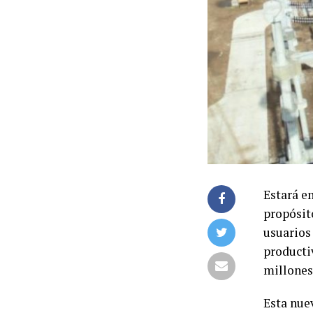
Estará e
propósito
usuarios 
producti
millones
Esta nuev