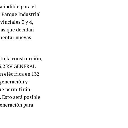
cindible para el
o Parque Industrial
vinciales 3 y 4,
ias que decidan
omentar nuevas
eto la construcción,
13,2 kV GENERAL
 eléctrica en 132
 generación y
ue permitirán
. Esto será posible
generación para