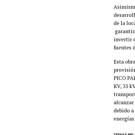
Asimismo
desarroll
de la loc
garantiz
invertir
fuentes d
Esta obra
provisió
PICO PAR
KV, 33 k
transpor
alcanzar 
debido a
energías
TEMAS REL