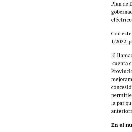
Plan de 
gobernado
eléctrico
Con este
1/2022, 
El llamad
cuenta co
Provinci
mejorami
concesión
permitie
la par q
anterior
En el n