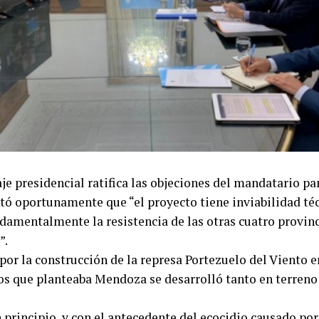
raje presidencial ratifica las objeciones del mandatario 
ó oportunamente que “el proyecto tiene inviabilidad té
ndamentalmente la resistencia de las otras cuatro provi
”.
por la construcción de la represa Portezuelo del Viento 
ios que planteaba Mendoza se desarrolló tanto en terreno
 principio, y con el antecedente del ecocidio causado po