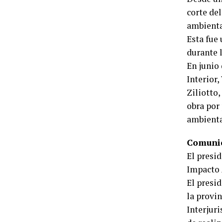
corte de
ambienta
Esta fue
durante l
En junio
Interior
Ziliotto
obra por
ambienta
Comunic
El presid
Impacto 
El presid
la provi
Interjuri