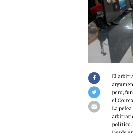
El arbit
argument
pero, fu
el Coirco
La pelea 
arbitrar
político.
Desde un