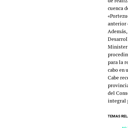
de reali
cuenca d
«Portezu
anterior 
Además, 
Desarroll
Minister
procedim
para la 
cabo en u
Cabe rec
provinci
del Cons
integral 
TEMAS REL