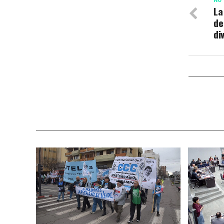
NO 
La
de
di