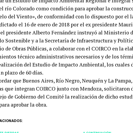
zar un Estudio de Impacto Ambiental Regional e Integral 
el río Colorado como condición para aprobar la construcc
elo del Viento», de conformidad con lo dispuesto por el l
dictado el 16 de enero de 2018 por el ex presidente Mauri
el presidente Alberto Fernández instruyó al Ministerio 
o Sostenible y a la Secretaría de Infraestructura y Políti
io de Obras Públicas, a colaborar con el COIRCO en la ela
ientos técnico administrativos necesarios y de los térmi
realización del Estudio de Impacto Ambiental, los cuales 
n plazo de 60 días.
ordar que Buenos Aires, Río Negro, Neuquén y La Pampa, 
as que integran COIRCO junto con Mendoza, solicitaron d
ejo de Gobierno del Comité la realización de dicho estu
para aprobar la obra.
ACIONADOS: