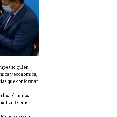
pampeano quien
cnica y económica,
ncias que conforman
en los términos
 judicial como
r Mendoza por el