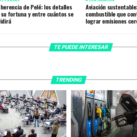
TE PIERDAS
A CONTINUACIÓN
 herencia de Pelé: los detalles
Aviación sustentable
 su fortuna y entre cuántos se
combustible que cont
vidirá
lograr emisiones cer
TE PUEDE INTERESAR
TRENDING