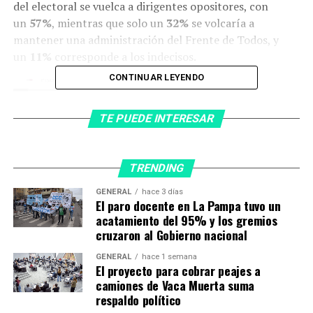
del electoral se vuelca a dirigentes opositores, con
un
57%
, mientras que solo un
32%
se volcaría a
mantener una administración del Frente de Todos, y
un
11%
corresponde a los indecisos.
CONTINUAR LEYENDO
TE PUEDE INTERESAR
TRENDING
GENERAL
hace 3 días
El paro docente en La Pampa tuvo un
acatamiento del 95% y los gremios
cruzaron al Gobierno nacional
GENERAL
hace 1 semana
El proyecto para cobrar peajes a
camiones de Vaca Muerta suma
Fuente: Poliarquía
respaldo político
Y dentro de la oposición,
Milei aparece como el