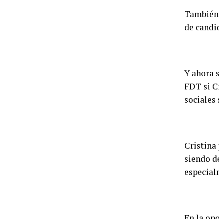
También 
de candid
Y ahora 
FDT si C
sociales 
Cristina 
siendo d
especial
En la op