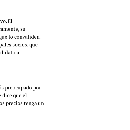
vo. El
camente, su
que lo convaliden.
pales socios, que
ndidato a
s preocupado por
e dice que el
os precios tenga un