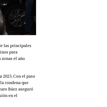
e las principales
minos para
s urnas el año
a 2023. Con el paso
s la condena que
ázaro Báez aseguró
sión en el