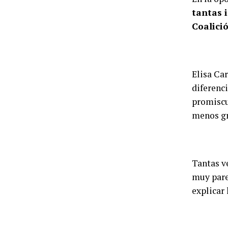
tantas 
Coalici
Elisa Ca
diferenc
promiscua
menos gr
Tantas v
muy pare
explicar 