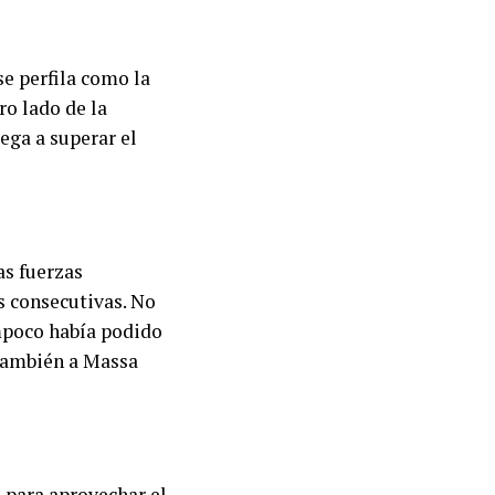
se perfila como la
ro lado de la
lega a superar el
as fuerzas
s consecutivas. No
mpoco había podido
 también a Massa
e para aprovechar el