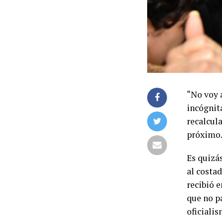
“No voy 
incógnita
recalcula
próximo
Es quizá
al costad
recibió e
que no pa
oficialis