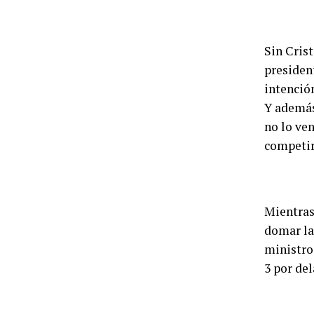
Sin Crist
preside
intención
Y además
no lo ven
competi
Mientras
domar la 
ministro
3 por del