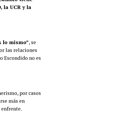
, la UCR y la
 lo mismo”
, se
r las relaciones
go Escondido no es
nerismo, por casos
arse más en
 enfrente.