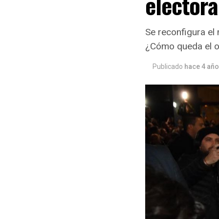
electora
Se reconfigura el 
¿Cómo queda el of
Publicado
hace 4 añ