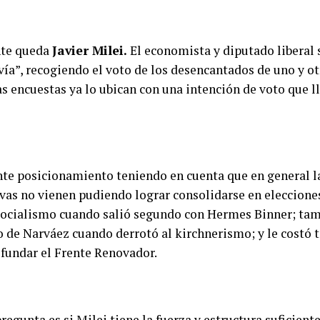
nte queda
Javier Milei.
El economista y diputado liberal 
vía”, recogiendo el voto de los desencantados de uno y ot
as encuestas ya lo ubican con una intención de voto que l
nte posicionamiento teniendo en cuenta que en general l
ivas no vienen pudiendo lograr consolidarse en eleccione
socialismo cuando salió segundo con Hermes Binner; ta
o de Narváez cuando derrotó al kirchnerismo; y le costó
 fundar el Frente Renovador.
regunta es si Milei tiene la fuerza y estructura suficient