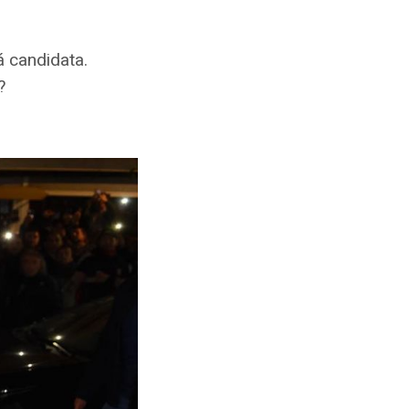
á candidata.
?