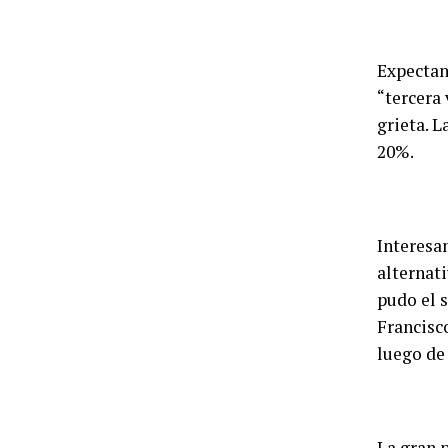
Expecta
“tercera 
grieta. L
20%.
Interesa
alternat
pudo el 
Francisc
luego de
La gran p