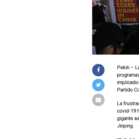
Pekín – La
programas 
implicados
Partido Co
La frustra
covid-19 
gigante as
Jinping.