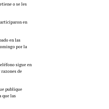
etiene o se les
participaron en
pado en las
domingo por la
teléfono sigue en
r razones de
que publique
a que las