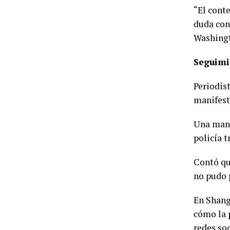
“El conte
duda con
Washing
Seguimi
Periodist
manifest
Una mani
policía t
Contó qu
no pudo 
En Shangh
cómo la p
redes so