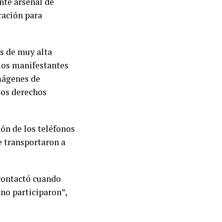
nte arsenal de
ración para
os de muy alta
los manifestantes
imágenes de
 los derechos
ción de los teléfonos
e transportaron a
 contactó cuando
no participaron”,