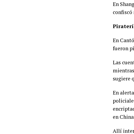
En Shangh
confiscó 
Pirater
En Cantó
fueron p
Las cuen
mientras
sugiere q
En alert
policial
encripta
en China
Allí int