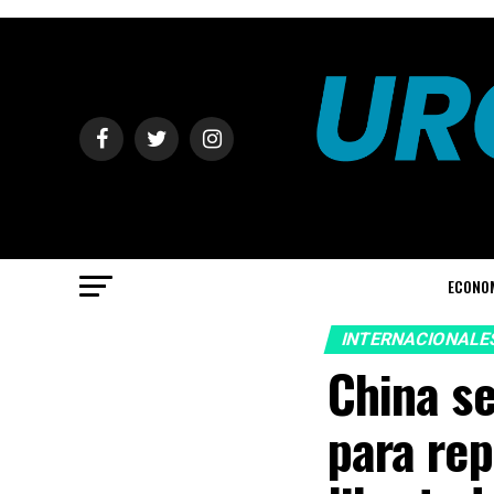
ECONO
INTERNACIONALE
China se
para re