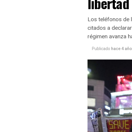
libertad
Los teléfonos de l
citados a declara
régimen avanza hac
Publicado
hace 4 añ