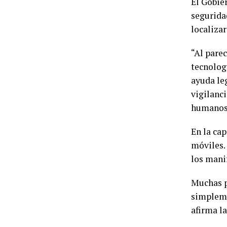
El Gobie
segurida
localizar
“Al pare
tecnolog
ayuda le
vigilanci
humanos,
En la cap
móviles.
los manif
Muchas p
simpleme
afirma la