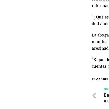
informac
“¿Qué es 
de 17 añ
La aboga
manifest
asesinad
“Si pued
cuentas 
TEMAS REL
NO 
De
a 