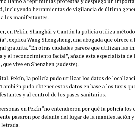
rno llamó a reprimir las protestas y desplegó un importa
d, incluyendo herramientas de vigilancia de última gene
 a los manifestantes.
cer, en Pekín, Shanghái y Cantón la policía utiliza métod
ía”, explica Wang Shengsheng, una abogada que ofrece a 
gal gratuita. “En otras ciudades parece que utilizan las 
a y el reconocimiento facial”, añade esta especialista de
 que vive en Shenzhen (sudeste).
ital, Pekín, la policía pudo utilizar los datos de localiza
 También pudo obtener estos datos en base a los taxis qu
estantes y al control de los pases sanitarios.
ersonas en Pekín “no entendieron por qué la policía los
nte pasaron por delante del lugar de la manifestación y 
 letrada.