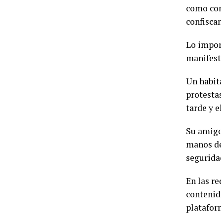
como cons
confiscan
Lo import
manifest
Un habit
protesta
tarde y e
Su amigo
manos de
segurida
En las r
contenid
platafor