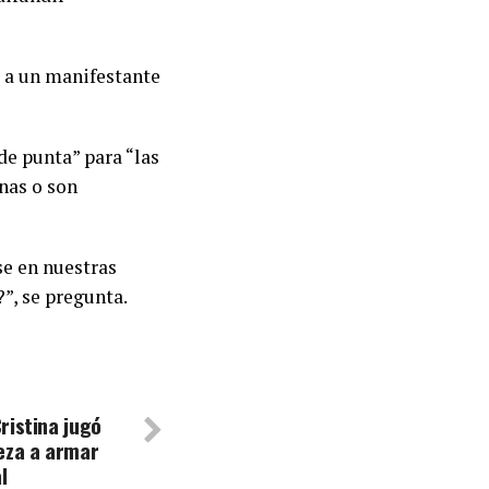
a a un manifestante
e punta” para “las
nas o son
e en nuestras
”, se pregunta.
ristina jugó
eza a armar
l