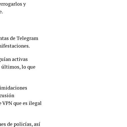
errogarlos y
e.
entas de Telegram
nifestaciones.
uían activas
 últimos, lo que
timidaciones
scusión
e VPN que es ilegal
s de policías, así