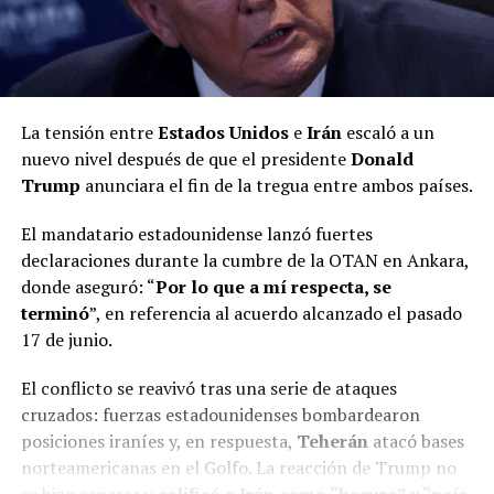
La tensión entre
Estados Unidos
e
Irán
escaló a un
nuevo nivel después de que el presidente
Donald
Trump
anunciara el fin de la tregua entre ambos países.
El mandatario estadounidense lanzó fuertes
declaraciones durante la cumbre de la OTAN en Ankara,
donde aseguró: “
Por lo que a mí respecta, se
terminó
”, en referencia al acuerdo alcanzado el pasado
17 de junio.
El conflicto se reavivó tras una serie de ataques
cruzados: fuerzas estadounidenses bombardearon
posiciones iraníes y, en respuesta,
Teherán
atacó bases
norteamericanas en el Golfo. La reacción de Trump no