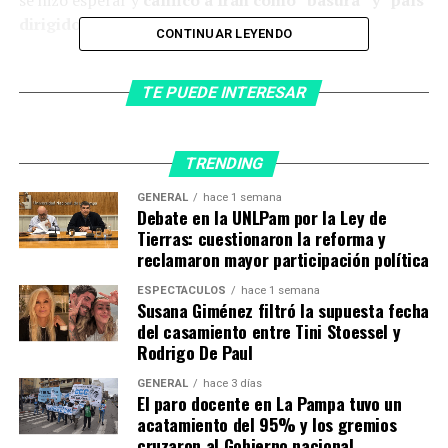
se hizo esperar y
calificó a Irán como “basura” y “país
dirigido por locos
”.
CONTINUAR LEYENDO
El impacto en los mercados y
TE PUEDE INTERESAR
las acusaciones de Trump
Las palabras del presidente estadounidense tuvieron un
TRENDING
efecto inmediato en los mercados internacionales.
El
GENERAL
hace 1 semana
precio del petróleo se disparó un 5%
apenas se
Debate en la UNLPam por la Ley de
conocieron sus declaraciones, reflejando la
Tierras: cuestionaron la reforma y
preocupación global por la escalada del conflicto en
reclamaron mayor participación política
Medio Oriente.
ESPECTÁCULOS
hace 1 semana
Susana Giménez filtró la supuesta fecha
del casamiento entre Tini Stoessel y
Estados Unidos volvió a atacar a Irán (Foto: EFE)
Rodrigo De Paul
Trump fue más allá y acusó a Irán de tergiversar lo
GENERAL
hace 3 días
acordado en la tregua firmada con Washington.
El paro docente en La Pampa tuvo un
acatamiento del 95% y los gremios
“
Todo el mundo estuvo de acuerdo: nada de armas
cruzaron al Gobierno nacional