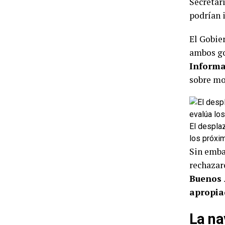
Secretar
podrían 
El Gobie
ambos go
Informa
sobre mo
El desplaz
los próxi
Sin emba
rechazar
Buenos 
apropia
La na