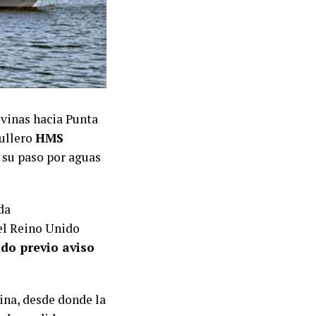
lvinas hacia Punta
rullero
HMS
e su paso por aguas
da
el Reino Unido
ido previo aviso
tina, desde donde la