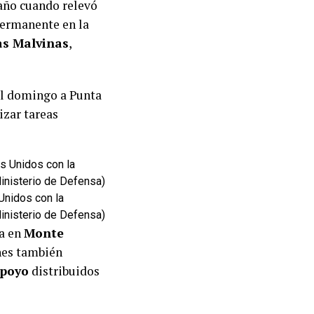
 año cuando relevó
permanente en la
as Malvinas
,
el domingo a Punta
izar tareas
Unidos con la
 Ministerio de Defensa)
ra en
Monte
ones también
apoyo
distribuidos