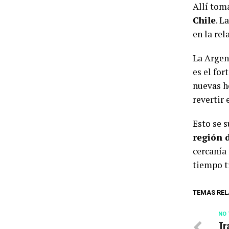
Allí tom
Chile
. L
en la rel
La Argen
es el for
nuevas h
revertir 
Esto se 
región 
cercanía
tiempo t
TEMAS REL
NO 
Tr