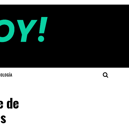
OLOGÍA
e de
as