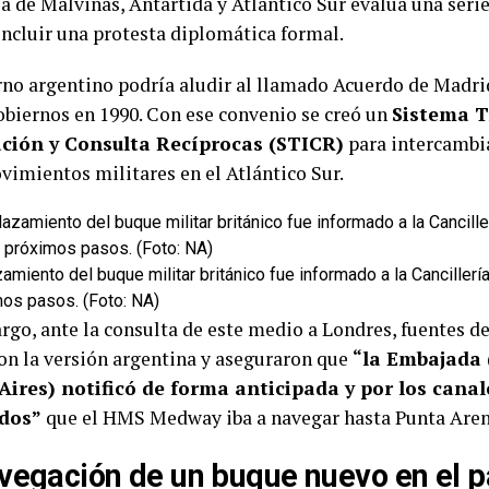
ía de Malvinas, Antártida y Atlántico Sur evalúa una seri
incluir una protesta diplomática formal.
rno argentino podría aludir al llamado Acuerdo de Madrid
biernos en 1990. Con ese convenio se creó un
Sistema T
ción y Consulta Recíprocas (STICR)
para intercambi
vimientos militares en el Atlántico Sur.
amiento del buque militar británico fue informado a la Cancillerí
mos pasos. (Foto: NA)
rgo, ante la consulta de este medio a Londres, fuentes de
on la versión argentina y aseguraron que
“la Embajada 
Aires) notificó de forma anticipada y por los canal
dos”
que el HMS Medway iba a navegar hasta Punta Aren
vegación de un buque nuevo en el pa