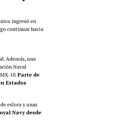
ánico ingresó en
ego continuar hacia
ral. Además, una
ación Naval
M MX-10.
Parte de
on Estados
 de eslora y unas
Royal Navy desde