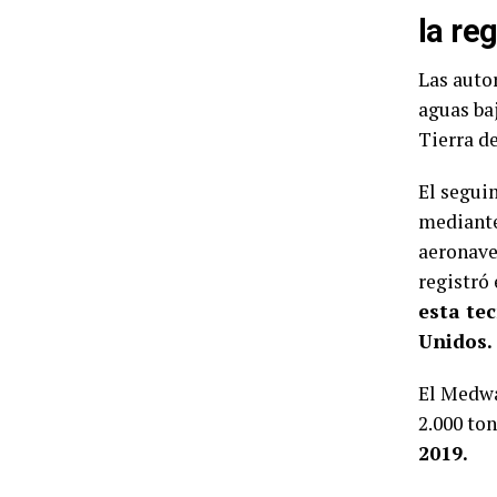
la re
Las auto
aguas baj
Tierra d
El segui
mediant
aeronav
registró
esta te
Unidos.
El Medway
2.000 to
2019.