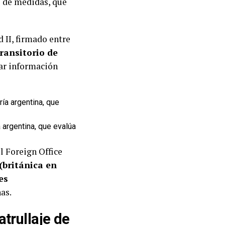
e de medidas, que
 II, firmado entre
ransitorio de
ar información
a argentina, que evalúa
l Foreign Office
(británica en
es
as.
trullaje de