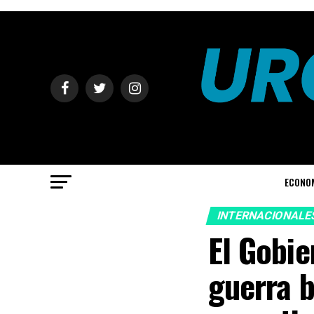
ECONO
INTERNACIONALE
El Gobi
guerra b