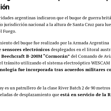
gión
ridades argentinas indicaron que el buque de guerra brit
o jurisdicción nacional a la altura de Santa Cruz para lu
el Fuego.
miento del buque fue realizado por la Armada Argentina
e
sensores electrónicos
desplegados en el litoral aust
e
Beechcraft B-200M “Cormorán”
del Comando de Avi
 el tránsito utilizando el sistema electroóptico WESCA
cnología fue incorporada tras acuerdos militares c
 es un patrullero de la clase River Batch 2 de 90 metros
neladas de desplazamiento que
está en servicio de la 