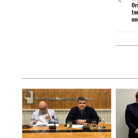
Or
te
un