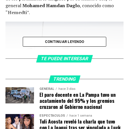
general
Mohamed Hamdan Daglo
, conocido como
“
Hemedti
”.
CONTINUAR LEYENDO
TE PUEDE INTERESAR
TRENDING
GENERAL
hace 3 días
El paro docente en La Pampa tuvo un
El teniente general Mohamed Hamdan Dagalo, jefe del
acatamiento del 95% y los gremios
cruzaron al Gobierno nacional
consejo militar y las Fuerzas de Apoyo Rápido (RSF), un
grupo paramilitar (REUTERS/Umit Bektas/Archivo)
ESPECTÁCULOS
hace 1 semana
Reunidos en
Japón
, los ministros de Relaciones
Tuli Acosta reveló la charla que tuvo
con La Joaqui tras ser vinculada a Luck
Exteriores del G7 urgieron en su declaración final