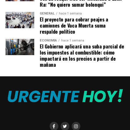
Ra: “No quiero sumar bolonqui”
“detener inmediatamente la violencia (…) y devolver el
poder civil a Sudán”.
GENERAL
hace 1 semana
El proyecto para cobrar peajes a
Su llamado se suma a las de la
ONU y Estados
camiones de Vaca Muerta suma
respaldo político
Unidos
por terminar con las hostilidades, pero los
combates continúan con hombres en uniforme de faena
ECONOMÍA
hace 1 semana
y a veces con turbante continúan sembrando el terror
El Gobierno aplicará una suba parcial de
los impuestos al combustible: cómo
en Sudán.
impactará en los precios a partir de
mañana
El secretario de Estado estadounidense
Antony
Blinken
subrayó en conversaciones con los dos
generales enfrentados “la urgencia de alcanzar un alto
el fuego”.