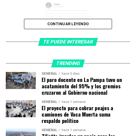
CONTINUAR LEYENDO
TE PUEDE INTERESAR
TRENDING
GENERAL
hace 5 días
El paro docente en La Pampa tuvo un
Sin embargo, tal como explicó en su perfil de Twitter, se
acatamiento del 95% y los gremios
llevó un tremendo susto. “Nos fuimos a tomar un café
cruzaron al Gobierno nacional
con mi amiga a esperar que pase la hora sintiéndonos re
GENERAL
hace 1 semana
copadas de llevar a nuestros hijos a las camas elásticas
El proyecto para cobrar peajes a
un sábado”, relató. Y remató: “Cuando volvimos a
camiones de Vaca Muerta suma
buscarlos, los tres niños estaban con la policía hacía 45′
respaldo político
porque se rompió el techo y hubo evacuación”.
GENERAL
hace 1 semana
Ziliotto impulsa un peaje para los