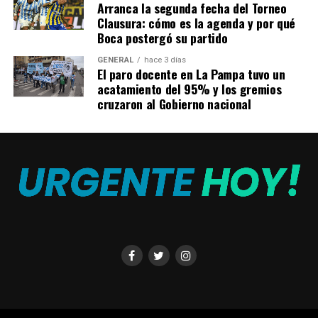
Arranca la segunda fecha del Torneo
Clausura: cómo es la agenda y por qué
Boca postergó su partido
GENERAL
hace 3 días
El paro docente en La Pampa tuvo un
¿Qué le dijo Antonela Roccuzzo a Tini Stoessel?
acatamiento del 95% y los gremios
cruzaron al Gobierno nacional
Luego, frente a las dudas de Tini, la rosarina la miró y le
respondió: “¿Por qué? Este es tu lugar, en la cancha”.
TEMAS RELACIONADOS:
A CONTINUACIÓN
La inversión millonaria de Apple para estrenar sus
películas en los cines
NO TE PIERDAS
El Gobierno inauguró el Parque Provincial de la Memoria,
a 47 años del último golpe militar