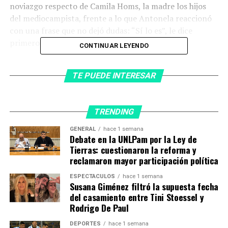
noviazgo respecto de Camila Homs, la madre los hijos
del mediocampista, frente a lo que Antonela reaccionó
con una frase que no dejó dudas: “Sí lo es”, le dice
primero para no dejar dudas.
CONTINUAR LEYENDO
TE PUEDE INTERESAR
TRENDING
GENERAL
hace 1 semana
Debate en la UNLPam por la Ley de
Tierras: cuestionaron la reforma y
reclamaron mayor participación política
ESPECTÁCULOS
hace 1 semana
Susana Giménez filtró la supuesta fecha
del casamiento entre Tini Stoessel y
Rodrigo De Paul
DEPORTES
hace 1 semana