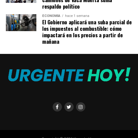
respaldo político
Si bien
Isabel Macedo
aclaró que se está recuperando
con el paso de los días, compartió una impactante
ECONOMÍA
hace 1 semana
El Gobierno aplicará una suba parcial de
imagen de su cola, donde se puede ver un terrible
los impuestos al combustible: cómo
moretón producto del fuerte golpe que sufrió con la
impactará en los precios a partir de
caída.
mañana