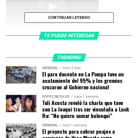
CONTINUAR LEYENDO
Ahora, la actriz y esposa de Juan Manuel Urtubey
TE PUEDE INTERESAR
compartió un video en su cuenta de Instagram en donde
mostró cómo quedaron sus brazos y su cola, donde más
se notan los moretones.
TRENDING
Además,
Macedo
contó cómo se está recuperando y
GENERAL
hace 3 días
El paro docente en La Pampa tuvo un
dejó algunas recomendaciones a sus seguidores de las
acatamiento del 95% y los gremios
redes sociales para que no les pase lo mismo. “¡Ponga
cruzaron al Gobierno nacional
antideslizante en sus duchas! Una humilde
ESPECTÁCULOS
hace 1 semana
recomendación”, dijo.
Tuli Acosta reveló la charla que tuvo
con La Joaqui tras ser vinculada a Luck
“Les pasa un update y ahora les muestro un poco en
Ra: “No quiero sumar bolonqui”
bikini”, dijo en el video grabado desde su casa. En el
GENERAL
hace 1 semana
mismo, si bien hizo puchero como señal de dolor,
El proyecto para cobrar peajes a
aseguró que ya se encuentra mucho mejor.
camiones de Vaca Muerta suma