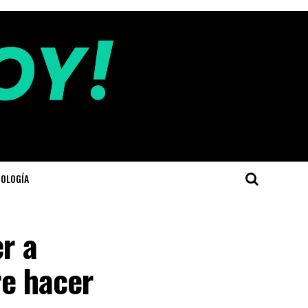
OLOGÍA
r a
re hacer