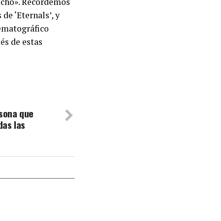
ucho». Recordemos
de ‘Eternals’, y
ematográfico
és de estas
rsona que
das las