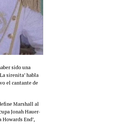
haber sido una
La sirenita’ habla
vo el cantante de
define Marshall al
ocupa Jonah Hauer-
 a Howards End’,