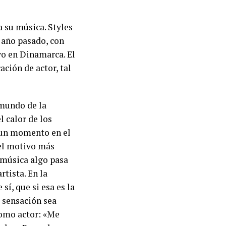
a su música. Styles
 año pasado, con
yo en Dinamarca. El
ción de actor, tal
 mundo de la
 calor de los
á un momento en el
 el motivo más
 música algo pasa
tista. En la
sí, que si esa es la
a sensación sea
como actor: «Me