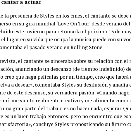
 cantar a actuar
e la presencia de Styles en los cines, el cantante se debe 
merso en su gira mundial ‘Love On Tour’ desde verano del
cluido este invierno para retomarla el próximo 13 de ma
el lugar en su vida que ocupa la música puede con su voca
omentaba el pasado verano en Rolling Stone.
revista, el cantante se sinceraba sobre su relación con el
tación, anunciando un descanso (de tiempo indefinido) del
No creo que haga películas por un tiempo, creo que habr
uelva a desear», comentaba Styles su desilusión y añadía
te de este descanso, su verdadera pasión: «Cuando hago
e mí, me siento realmente creativo y me alimenta como ar
 una gran parte del trabajo es no hacer nada, esperar. Que 
te es un buen trabajo entonces, pero no encuentro que es
 satisfactoria», concluye Styles pronosticando su futuro 