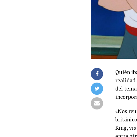
Quién iba
realidad.
del tema
incorpor
«Nos reu
británic
King, vi
entre otr