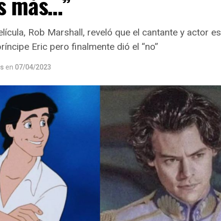
as más…”
película, Rob Marshall, reveló que el cantante y actor 
príncipe Eric pero finalmente dió el “no”
os
en
07/04/2023