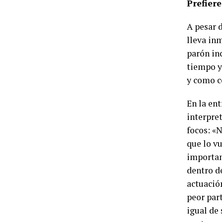
Prefiere
A pesar d
lleva in
parón in
tiempo y 
y como c
En la ent
interpre
focos: «
que lo v
importan
dentro d
actuación
peor par
igual de