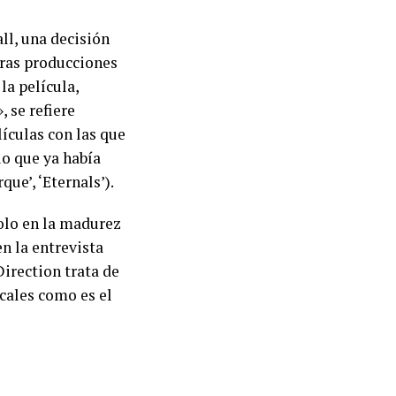
ll, una decisión
tras producciones
la película,
 se refiere
lículas con las que
io que ya había
e’, ‘Eternals’).
solo en la madurez
en la entrevista
irection trata de
icales como es el