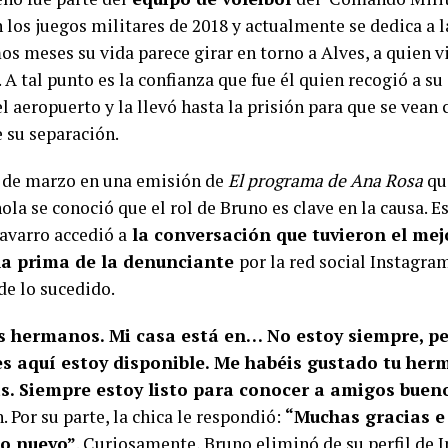
n los juegos militares de 2018 y actualmente se dedica a l
os meses su vida parece girar en torno a Alves, a quien vi
A tal punto es la confianza que fue él quien recogió a su
l aeropuerto y la llevó hasta la prisión para que se vean 
 su separación.
s de marzo en una emisión de
El programa de Ana Rosa
que
la se conoció que el rol de Bruno es clave en la causa. Es
varro accedió a
la conversación que tuvieron el me
 la prima de la denunciante
por la red social Instagra
de lo sucedido.
 hermanos. Mi casa está en… No estoy siempre, pe
es aquí estoy disponible. Me habéis gustado tu he
s. Siempre estoy listo para conocer a amigos buen
n. Por su parte, la chica le respondió:
“Muchas gracias e
ño nuevo”
. Curiosamente, Bruno eliminó de su perfil de