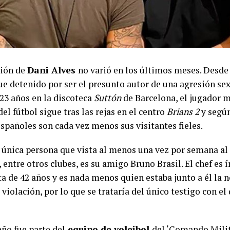
ción de
Dani Alves
no varió en los últimos meses. Desde 
ue detenido por ser el presunto autor de una agresión se
 23 años en la discoteca
Suttón
de Barcelona, el jugador m
del fútbol sigue tras las rejas en el centro
Brians 2
y segú
spañoles son cada vez menos sus visitantes fieles.
a única persona que vista al menos una vez por semana al 
 entre otros clubes, es su amigo Bruno Brasil. El chef es
a de 42 años y es nada menos quien estaba junto a él la n
violación, por lo que se trataría del único testigo con el
eño fue parte del
equipo de voleibol
del ‘Comando Mili