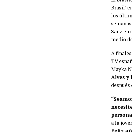
Brasil’ e
los últim
semanas. 
Sanz en e
medio de
A finale
TV españo
Mayka Na
Alves y
después 
“Seamos
necesit
persona
a la jove
Feliz a