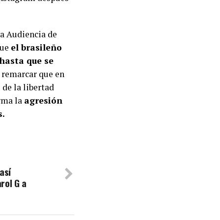
 la Audiencia de
que
el brasileño
 hasta que se
e remarcar que en
 de la libertad
irma la
agresión
s.
así
rol G a