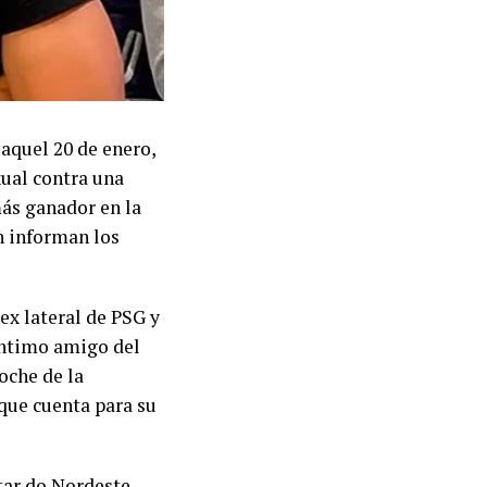
aquel 20 de enero,
xual contra una
ás ganador en la
n informan los
ex lateral de PSG y
 íntimo amigo del
oche de la
 que cuenta para su
tar do Nordeste