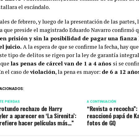
tallara el escándalo.
ales de febrero, y luego de la presentación de las partes,
a que preside el magistrado Eduardo Navarro confirmó 
en prisión y sin la posibilidad de pagar una fianza
l juicio.
A la espera de que se confirme la fecha, hay qu
te tipo de delitos se rigen por la ley de garantía integral
y que
las penas de cárcel van de 1 a 4 años
si se conf
En el caso de
violación
, la pena es mayor:
de 6 a 12 año
ACIONADOS:
TE PIERDAS
A CONTINUACIÓN
 rotundo rechazo de Harry
“Revista o recocha”: 
yler a aparecer en ‘La Sirenita’:
reaccionó papá de Ka
refiere hacer películas más…”
fotos de GQ