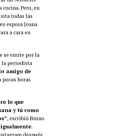
a cocina. Pero, en
sita todas las
 ex esposa Joana
cara a cara en
 se emite por la
 la periodista
jor amigo de
m pocas horas
ro lo que
rmana y tú como
os”
, escribió Bruno
 igualmente.
 Instagram después