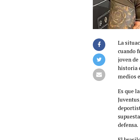
La situa
cuando f
joven de
historia 
medios e
Es que l
Juventus,
deportist
supuesta 
defensa.
El brasil