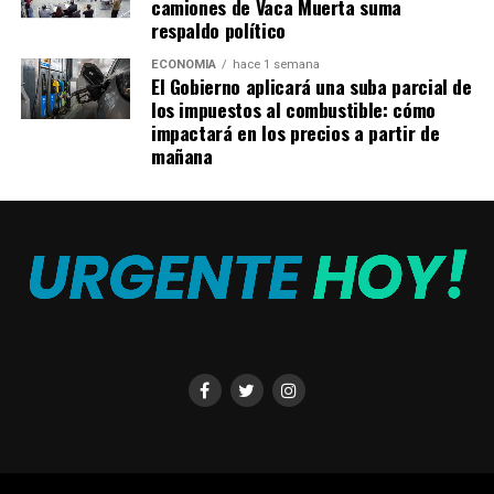
camiones de Vaca Muerta suma
de logros que no alcanzó.
respaldo político
Ronaldo aseguró que se va del
ECONOMÍA
hace 1 semana
El Gobierno aplicará una suba parcial de
Mundial “con la conciencia
los impuestos al combustible: cómo
impactará en los precios a partir de
tranquila”
mañana
España rompió el cero en el ocaso del cotejo
, cuando
Mikel Merino se filtró entre la defensa lusa y clavó el gol
del triunfo. Portugal, que había priorizado el orden
defensivo en el planteamiento del partido,
vio pocos
destellos de Cristiano Ronaldo
, de quien se esperaba
mayor participación en el juego.
Sin embargo,
el atacante de Al-Nassr dejó en claro
que su contribución a la selección de Portugal no se
modifica
por lo realizado en el Mundial 2026. “Por eso,
repito,
me voy con la conciencia tranquila de haber
dado lo mejor
, y ya está. Mañana será un nuevo día,
la