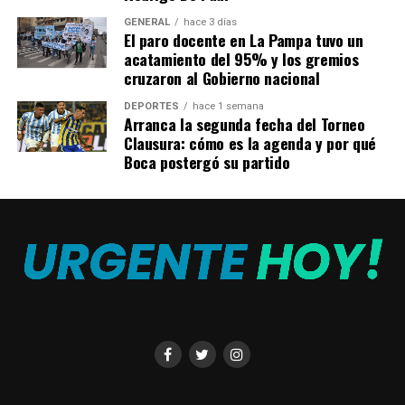
obstáculos o
GENERAL
hace 3 días
resolviéndolos, pero no
El paro docente en La Pampa tuvo un
acatamiento del 95% y los gremios
facilismo para tratar de
cruzaron al Gobierno nacional
resolver problemas hoy que
DEPORTES
hace 1 semana
solo patean para mañana y
Arranca la segunda fecha del Torneo
Clausura: cómo es la agenda y por qué
destruyen el valor de la
Boca postergó su partido
economía argentina y de
los argentinos»
SERGIO MASSA
«Me van a ver recorriendo un camino metódico,
determinado, esquivando obstáculos o resolviéndolos,
pero no facilismo para tratar de resolver problemas hoy
que solo patean para mañana y destruyen el valor de la
economía argentina y de los argentinos. Ese camino no
lo vamos a recorrer», agregó Massa.