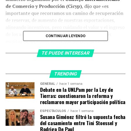
de Comercio y Producción (Cicyp)
, dijo que «es
importante que recorramos un camino de recuperación
de reservas, de aumento de nuestras exportaciones,
alineando incentivos, pero cuidando el valor y el ingreso
de los argentinos, y eso no es con recetas mágicas
CONTINUAR LEYENDO
escritas en un Power Point que destruyen valor e
ingreso, sino con un camino metódico».
TE PUEDE INTERESAR
«Tengamos cuidado: los que piden una devaluación
desesperados, están destruyendo el valor de sus
TRENDING
compañías.
No solamente destruyen el ingreso de los
argentinos, sino que también destruyen el valor de
GENERAL
hace 1 semana
Debate en la UNLPam por la Ley de
sus compañías en dólares
«, advirtió el ministro.
Tierras: cuestionaron la reforma y
reclamaron mayor participación política
«Me van a ver recorriendo
ESPECTÁCULOS
hace 1 semana
un camino metódico,
Susana Giménez filtró la supuesta fecha
determinado, esquivando
del casamiento entre Tini Stoessel y
Rodrigo De Paul