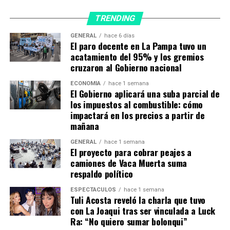
el lugar. Dije: ‘Bueno hagamos un Diego hincha de la
selección, como si estuviera ahora alentando con el
TRENDING
turbante, con la remera de Boca'», cuenta el artista
GENERAL
hace 6 días
sobre la nueva intervención.
El paro docente en La Pampa tuvo un
acatamiento del 95% y los gremios
En paralelo, el artista plástico Gustavo Rovira inaugura
cruzaron al Gobierno nacional
el mural «Una gambeta a la vida» en Plaza Seeber
ECONOMÍA
hace 1 semana
(Avenida del Libertador y Avenida Sarmiento). La obra,
El Gobierno aplicará una suba parcial de
que tiene 28,75 metros de largo por 3,90 de alto y llevó
los impuestos al combustible: cómo
casi dos años de trabajo, recorre los triunfos de
impactará en los precios a partir de
Maradona.
mañana
GENERAL
hace 1 semana
Al ser el primer mundial sin Maradona, «las sensaciones
El proyecto para cobrar peajes a
seguramente son encontradas», advierte el artista
camiones de Vaca Muerta suma
plástico, quien lo retrata por primera vez.
«Para
respaldo político
muchos, Diego está espiritualmente y
ESPECTÁCULOS
hace 1 semana
acompañándonos en el mundial. Es diferente pero
Tuli Acosta reveló la charla que tuvo
se siente su energía y su alma en cada argentino»
,
con La Joaqui tras ser vinculada a Luck
reflexiona en diálogo con Télam.
Ra: “No quiero sumar bolonqui”