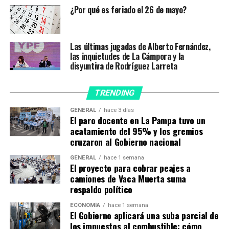
Rodríguez Saá, de San Luis; Alicia Kirchner, de Santa
¿Por qué es feriado el 26 de mayo?
Cruz; Omar Perotti, de Santa Fe; y Gustavo Melella, de
Tierra del Fuego.
Las últimas jugadas de Alberto Fernández,
Ayer se llevó a cabo la primera consulta, también en
las inquietudes de La Cámpora y la
forma virtual, con los gobernadores de Jujuy, Salta,
disyuntiva de Rodríguez Larreta
Formosa, Chaco, Entre Ríos, Corrientes, Tucumán,
Misiones, Catamarca, Santiago del Estero, La Rioja, y San
TRENDING
Juan.
GENERAL
hace 3 días
El paro docente en La Pampa tuvo un
Este martes, se llevó a cabo la primera consulta
,
acatamiento del 95% y los gremios
también en forma virtual, con los gobernadores de Jujuy,
cruzaron al Gobierno nacional
Salta, Formosa, Chaco, Entre Ríos, Corrientes,
Tucumán, Misiones, Catamarca, Santiago del Estero, La
GENERAL
hace 1 semana
El proyecto para cobrar peajes a
Rioja, y San Juan.
camiones de Vaca Muerta suma
respaldo político
TEMAS RELACIONADOS:
ALBERTO FERNANDEZ
ARGENTINA
GOBERNADORES
PRESIDENTE
ECONOMÍA
hace 1 semana
El Gobierno aplicará una suba parcial de
los impuestos al combustible: cómo
A CONTINUACIÓN