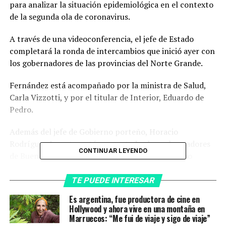
para analizar la situación epidemiológica en el contexto
de la segunda ola de coronavirus.
A través de una videoconferencia, el jefe de Estado
completará la ronda de intercambios que inició ayer con
los gobernadores de las provincias del Norte Grande.
Fernández está acompañado por la ministra de Salud,
Carla Vizzotti, y por el titular de Interior, Eduardo de
Pedro.
Además del jefe de Gobierno porteño, Horacio
Rodríguez Larreta; están conectados los gobernadores
CONTINUAR LEYENDO
de Buenos Aires, Axel Kicillof; de Chubut, Mariano
Arcioni; de Córdoba, Juan Schiaretti; de La Pampa,
Sergio Ziliotto; y de Mendoza, Rodolfo Alejandro Suárez.
TE PUEDE INTERESAR
Es argentina, fue productora de cine en
A ellos se suman Omar Gutiérrez, gobernador de
Hollywood y ahora vive en una montaña en
Neuquén; Arabela Carreras, de Río Negro; Alberto
Marruecos: “Me fui de viaje y sigo de viaje”