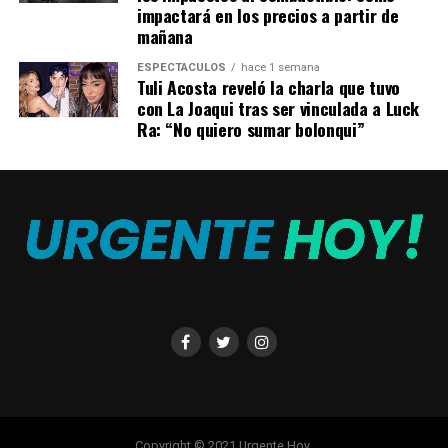
Lanzan una plataforma para medir la capacidad inmune
impactará en los precios a partir de
en pacientes vacunados y recuperados
mañana
NO TE PIERDAS
ESPECTÁCULOS
hace 1 semana
Acordaron un aumento del 35 por ciento en el salario
Tuli Acosta reveló la charla que tuvo
mínimo en siete tramos
con La Joaqui tras ser vinculada a Luck
Ra: “No quiero sumar bolonqui”
Copyright © 2021 Urgente Hoy.