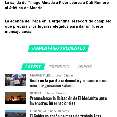
La salida de Thiago Almada a River acerca a Cuti Romero
al Atlético de Madrid
La agenda del Papa en la Argentina: el recorrido completo
que prepara y los lugares elegidos para dar un fuerte
mensaje social
COMENTARIOS RECIENTES
LATEST
TRENDING
VIDEOS
PROVINCIALES
hace 10 horas
Reabren la paritaria docente y convocan a una
nueva negociación salarial
GENERAL
hace 10 horas
Promocionan la licitación de El Medanito ante
inversores internacionales
ARGENTINA
hace 10 horas
El Gobierno creó una mesa de trabajo tras