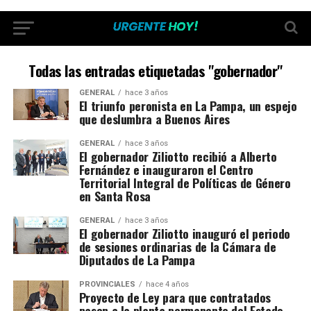
Todas las entradas etiquetadas "gobernador"
GENERAL
hace 3 años
El triunfo peronista en La Pampa, un espejo
que deslumbra a Buenos Aires
GENERAL
hace 3 años
El gobernador Ziliotto recibió a Alberto
Fernández e inauguraron el Centro
Territorial Integral de Políticas de Género
en Santa Rosa
GENERAL
hace 3 años
El gobernador Ziliotto inauguró el periodo
de sesiones ordinarias de la Cámara de
Diputados de La Pampa
PROVINCIALES
hace 4 años
Proyecto de Ley para que contratados
pasen a la planta permanente del Estado