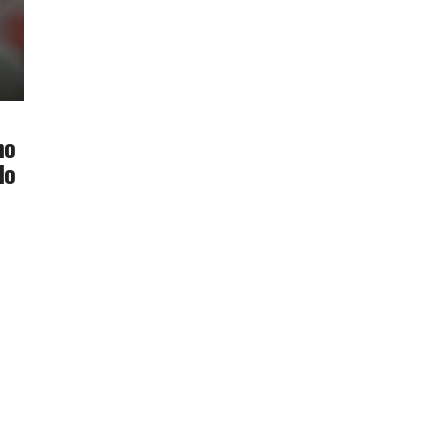
no
do