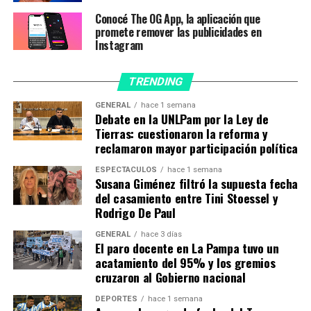
beneficios:
Conocé The OG App, la aplicación que
promete remover las publicidades en
– Descargar videos en resolución
FullHD 1080p,
con
Instagram
un
modo de lectura disponible.
TRENDING
– Escribir tweets de hasta
4.000 caracteres.
GENERAL
hace 1 semana
– Carpetas de
elementos guardados.
Debate en la UNLPam por la Ley de
Tierras: cuestionaron la reforma y
–
Íconos
de la aplicación
personalizados.
reclamaron mayor participación política
ESPECTÁCULOS
hace 1 semana
– Obtener diferentes
temas
.
Susana Giménez filtró la supuesta fecha
del casamiento entre Tini Stoessel y
– Un
sistema de navegación personalizado
en el que
Rodrigo De Paul
el usuario puede elegir de 2 a 6 elementos para guardar
GENERAL
hace 3 días
en la barra de navegación.
El paro docente en La Pampa tuvo un
acatamiento del 95% y los gremios
– Tener la capacidad de
deshacer tweets
y
editarlos
.
cruzaron al Gobierno nacional
DEPORTES
hace 1 semana