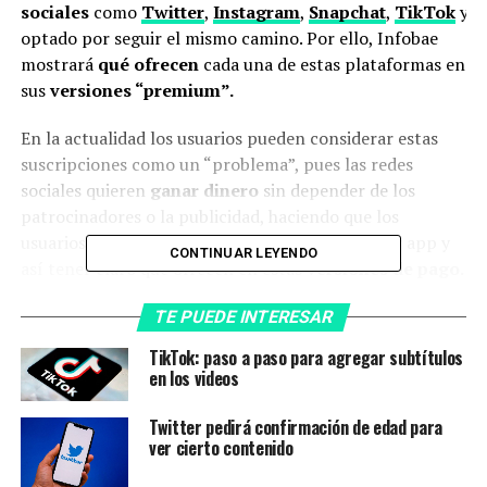
sociales
como
Twitter
,
Instagram
,
Snapchat
,
TikTok
y
T
optado por seguir el mismo camino. Por ello, Infobae
mostrará
qué ofrecen
cada una de estas plataformas en
sus
versiones “premium”.
En la actualidad los usuarios pueden considerar estas
suscripciones como un “problema”, pues las redes
sociales quieren
ganar dinero
sin depender de los
patrocinadores o la publicidad, haciendo que los
usuarios vacíen su billetera. Hay que ver app por app y
CONTINUAR LEYENDO
así tener claro qué ofrecen en estas
versiones de pago.
Twitter
TE PUEDE INTERESAR
TikTok: paso a paso para agregar subtítulos
La intención de
Elon Musk
de modificar ciertos
en los videos
aspectos del sistema de pago de
Twitter
Blue
finalmente se hizo realidad en noviembre con el
Twitter pedirá confirmación de edad para
lanzamiento de su nueva versión en la que, por
USD$ 8
ver cierto contenido
mensuales
, los usuarios podrán acceder a los siguientes