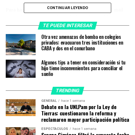
CONTINUAR LEYENDO
Para hacer uso de esta opción se debe redactar el mail
como siempre, y antes de enviarlo, en la
versión
móvil
hay que presionar en los
tres puntos
que están
TE PUEDE INTERESAR
en el margen superior derecho y luego se
Otra vez amenazas de bomba en colegios
selecciona
‘Programar envíos’.
privados: evacuaron tres instituciones en
CABA y dos en el conurbano
En el caso de la versión desktop se presiona la flecha
junto al botón de
‘Enviar’
que esta en el margen inferior
Algunos tips a tener en consideración si tu
izquierdo y se elige, también,
‘Programar envío’.
En
hijo tiene inconvenientes para conciliar el
ambos casos se desplegará un menú de opciones donde
sueño
simplemente hay que elegir fecha y horario en que se
desea que el correo se envíe.
TRENDING
GENERAL
hace 1 semana
Debate en la UNLPam por la Ley de
Tierras: cuestionaron la reforma y
reclamaron mayor participación política
ESPECTÁCULOS
hace 1 semana
Susana Giménez filtró la supuesta fecha