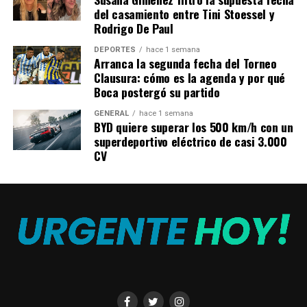
del casamiento entre Tini Stoessel y
Rodrigo De Paul
DEPORTES
hace 1 semana
Arranca la segunda fecha del Torneo
Clausura: cómo es la agenda y por qué
Boca postergó su partido
GENERAL
hace 1 semana
BYD quiere superar los 500 km/h con un
superdeportivo eléctrico de casi 3.000
CV
Programar envío de correo electrónico en Gmail. (foto:
ComputerHoy)
2. Confidencialidad en correos
El modo confidencial
está activo en el proceso de
envío de
mensajes autodestructivos en Gmail.
Este
modo permite crear mensajes que se autodestruyen