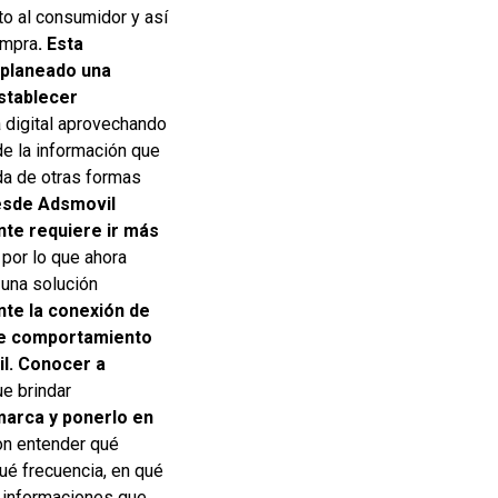
to al consumidor y así
ompra
. Esta
 planeado una
establecer
a digital aprovechando
de la información que
da de otras formas
esde Adsmovil
nte requiere ir más
por lo que ahora
 una solución
te la conexión de
 de comportamiento
l.
Conocer a
ue brindar
 marca y ponerlo en
on entender qué
ué frecuencia, en qué
s informaciones que