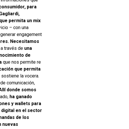
 consumidor, para
Gagliardi,
 que permita un mix
icio – con una
 y generar engagement
dores. Necesitamos
a a través de
una
onocimiento de
va
que nos permite re
cación que permita
, sostiene la vocera.
de comunicación,
Allí donde somos
cado,
ha ganado
iones y wallets para
digital en el sector
mandas de los
en nuevas