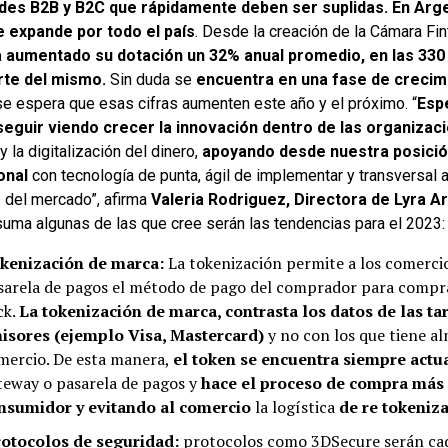
des B2B y B2C que rápidamente deben ser suplidas.
En Arge
e expande por todo el país
. Desde la creación de la Cámara Fi
a aumentado su dotación un 32% anual promedio, en las 33
rte del mismo.
Sin duda se
encuentra en una fase de crecim
se espera que esas cifras aumenten este año y el próximo. “
Esp
eguir viendo crecer la innovación dentro de las organizac
 y la digitalización del dinero,
apoyando desde nuestra posici
ional
con tecnología de punta, ágil de implementar y transversal a
s del mercado”, afirma
Valeria Rodriguez, Directora de Lyra A
suma algunas de las que cree serán las tendencias para el 2023:
kenización de marca:
La tokenización permite a los comercio
sarela de pagos el método de pago del comprador para compra
ck.
La tokenización de marca, contrasta los datos de las tar
isores (ejemplo Visa, Mastercard)
y no con los que tiene a
mercio. De esta manera,
el token se encuentra siempre actu
teway o pasarela de pagos y
hace el proceso de compra más 
nsumidor y evitando al comercio
la logística
de re tokeniza
otocolos de seguridad:
protocolos como 3DSecure serán cad