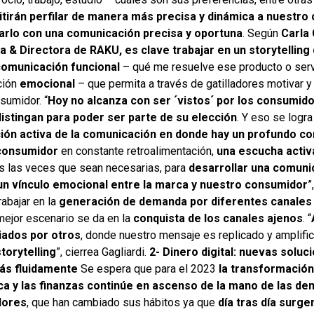
tirán perfilar de manera más precisa y dinámica a nuestro
rlo con una comunicación precisa y oportuna
. Según
Carla 
 & Directora de RAKU, es clave trabajar en un storytelling
comunicación funcional
– qué me resuelve ese producto o serv
ción
emocional
– que permita a través de gatilladores motivar
sumidor. “
Hoy no alcanza con ser ´vistos´ por los consumi
istingan para poder ser parte de su elección
. Y eso se logr
ción activa de la comunicación en donde hay un profundo c
consumidor
en constante retroalimentación,
una escucha acti
s las veces que sean necesarias, para
desarrollar una comuni
un vínculo emocional entre la marca y nuestro consumidor
”
rabajar en la
generación de demanda por diferentes canales
mejor escenario se da en la
conquista de los canales ajenos
. “
iados por otros
, donde nuestro mensaje es replicado y amplifi
torytelling
”, cierrea Gagliardi.
2-
Dinero digital: nuevas soluc
ás fluidamente
Se espera que para el 2023
la transformación 
ca y las finanzas continúe en ascenso
de la mano de las de
dores
, que han cambiado sus hábitos ya que
día tras día surg