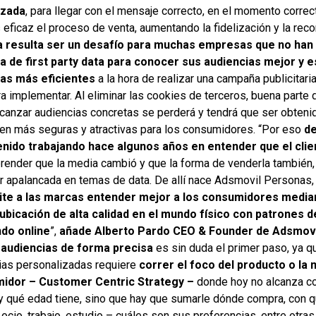
izada
, para llegar con el mensaje correcto, en el momento correc
eficaz el proceso de venta, aumentando la fidelización y la rec
a resulta ser un desafío para muchas empresas que no han
a de first party data para conocer sus audiencias mejor y 
ias más eficientes
a la hora de realizar una campaña publicitari
ra implementar. Al eliminar las cookies de terceros, buena parte 
lcanzar audiencias concretas se perderá y tendrá que ser obteni
ten más seguras y atractivas para los consumidores. “Por eso
d
ido trabajando hace algunos años en entender que el clie
render que la media cambió y que la forma de venderla también, 
r apalancada en temas de data. De allí nace Adsmovil Personas,
te a las marcas entender mejor a los consumidores median
ubicación de alta calidad en el mundo físico con patrones
do online
”,
añade Alberto Pardo CEO & Founder de Adsmovi
 audiencias de forma precisa
es sin duda el primer paso, ya q
ias personalizadas requiere
correr el foco del producto o la
midor – Customer Centric Strategy –
donde hoy no alcanza c
 qué edad tiene, sino que hay que sumarle dónde compra, con q
cio, trabajo, estudio – cuáles son sus preferencias, entre otra