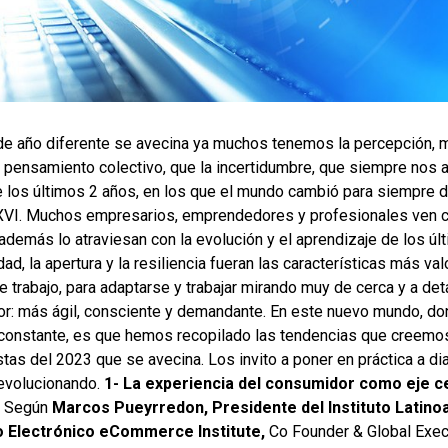
 de año diferente se avecina ya muchos tenemos la percepción, m
n pensamiento colectivo, que la incertidumbre, que siempre nos
 los últimos 2 años, en los que el mundo cambió para siempre 
 XVI. Muchos empresarios, emprendedores y profesionales ven
además lo atraviesan con la evolución y el aprendizaje de los ú
lidad, la apertura y la resiliencia fueran las características más va
 trabajo, para adaptarse y trabajar mirando muy de cerca y a det
r: más ágil, consciente y demandante. En este nuevo mundo, do
 constante, es que hemos recopilado las tendencias que creemos
tas del 2023 que se avecina. Los invito a poner en práctica a dia
 evolucionando.
1-
La experiencia del consumidor como eje ce
Según
Marcos Pueyrredon, Presidente del Instituto Latin
 Electrónico eCommerce Institute,
Co Founder & Global Exe