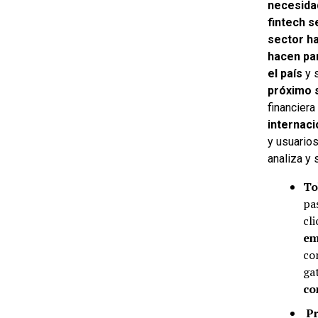
necesida
fintech s
sector h
hacen pa
el país
y 
próximo s
financiera
internac
y usuario
analiza y 
To
pa
cli
em
co
ga
co
Pr