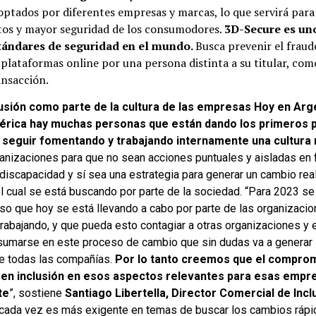
optados por diferentes empresas y marcas, lo que servirá para
tos y mayor seguridad de los consumodores.
3D-Secure es uno
tándares de seguridad en el mundo.
Busca prevenir el fraud
 plataformas online por una persona distinta a su titular, com
ansacción.
lusión como parte de la cultura de las empresas
Hoy en Arge
érica hay muchas personas que están dando los primeros p
e
seguir fomentando y trabajando internamente una cultura 
ganizaciones para que no sean acciones puntuales y aisladas en 
discapacidad y sí sea una estrategia para generar un cambio rea
el cual se está buscando por parte de la sociedad. “Para 2023 s
o que hoy se está llevando a cabo por parte de las organizacio
rabajando, y que pueda esto contagiar a otras organizaciones y
sumarse en este proceso de cambio que sin dudas va a generar 
e todas las compañías.
Por lo tanto creemos que el comprom
 en inclusión en esos aspectos relevantes para esas empr
te
”, sostiene
Santiago Libertella, Director Comercial de In
cada vez es más exigente en temas de buscar los cambios rápi