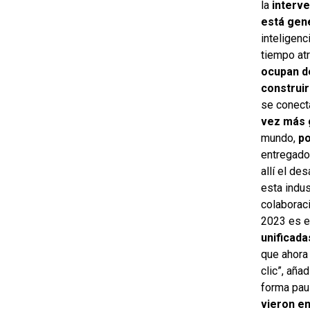
la
interve
está gen
inteligenc
tiempo at
ocupan d
construi
se conect
vez más 
mundo,
p
entregado
allí el d
esta indus
colaboraci
2023 es e
unificad
que ahora 
clic”, aña
forma paul
vieron en