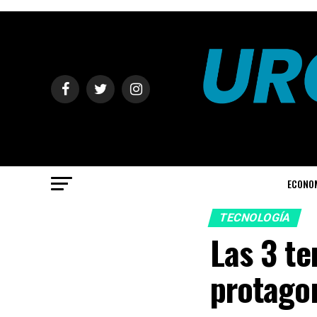
ECONO
TECNOLOGÍA
Las 3 te
protagon