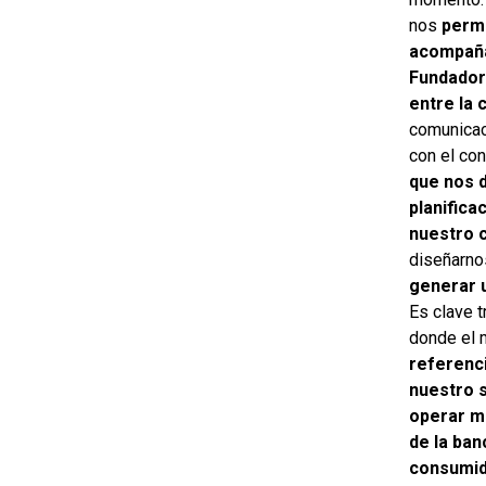
nos
permi
acompaña
Fundadora
entre la 
comunica
con el con
que nos d
planifica
nuestro 
diseñarno
generar 
Es clave t
donde el 
referenc
nuestro s
operar m
de la ban
consumi