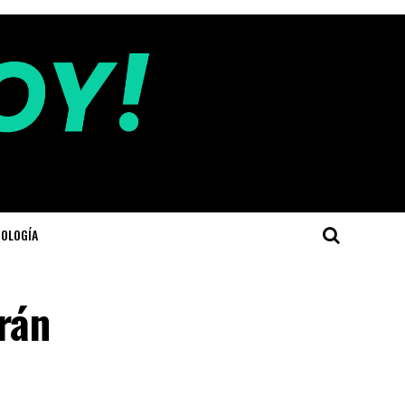
OLOGÍA
erán