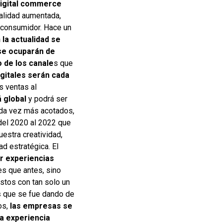
 digital commerce
lidad aumentada,
l consumidor. Hace un
 la actualidad se
se ocuparán de
 de los canale
s que
igitales serán cada
s ventas al
á global
y podrá ser
ada vez más acotados,
 del 2020 al 2022 que
uestra creatividad,
d estratégica. El
r experiencias
s que antes, sino
stos con tan solo un
s
que se fue dando de
os,
las empresas se
na experiencia