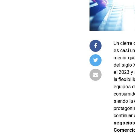
Un cierre
es casi u
menor que
del siglo
el 2023 y 
la flexibi
equipos de
consumido
siendo la
protagonis
continuar
negocios
Comercio