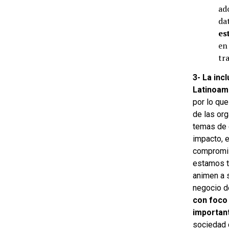
ad
da
es
en
tr
3-
La inc
Latinoam
por lo qu
de las or
temas de 
impacto, 
compromis
estamos t
animen a 
negocio d
con foco
importan
sociedad 