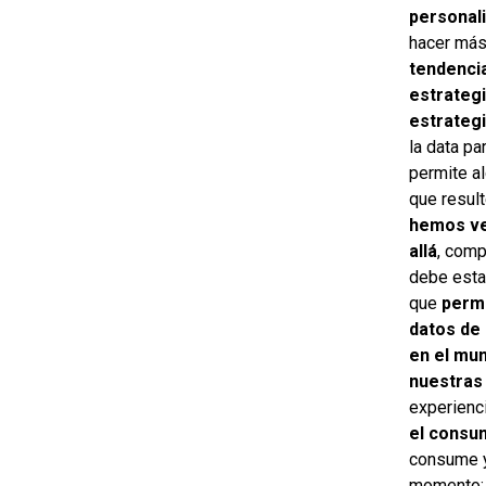
personal
hacer más 
tendenci
estrategi
estrateg
la data pa
permite a
que resul
hemos ven
allá
, comp
debe esta
que
permi
datos de 
en el mun
nuestras
experienc
el consu
consume y
momento: o