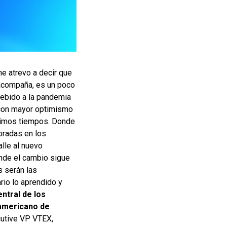
e atrevo a decir que
 acompaña, es un poco
debido a la pandemia
 con mayor optimismo
ltimos tiempos. Donde
loradas en los
alle al nuevo
nde el cambio sigue
 serán las
rio lo aprendido y
ntral de los
oamericano de
cutive VP VTEX,