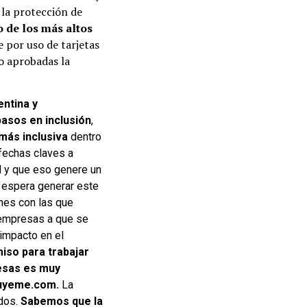
 la protección de
 de los más altos
e por uso de tarjetas
o aprobadas la
ntina y
asos en inclusión
,
más inclusiva
dentro
fechas claves a
l y que eso genere un
e espera generar este
nes con las que
 empresas a que se
impacto en el
iso para trabajar
esas es muy
cluyeme.com.
La
dos.
Sabemos que la