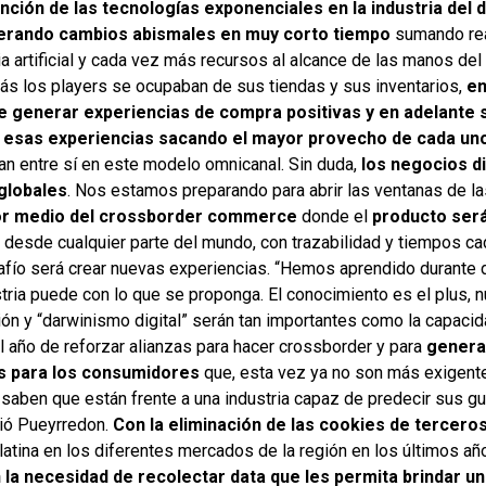
nción de las tecnologías exponenciales en la industria del
erando cambios abismales en muy corto tiempo
sumando rea
ia artificial y cada vez más recursos al alcance de las manos de
rás los players se ocupaban de sus tiendas y sus inventarios,
en
e generar experiencias de compra positivas y en adelante 
r esas experiencias sacando el mayor provecho de cada uno
an entre sí en este modelo omnicanal. Sin duda,
los negocios d
globales
. Nos estamos preparando para abrir las ventanas de la
or medio del crossborder commerce
donde el
producto ser
 desde cualquier parte del mundo, con trazabilidad y tiempos c
esafío será crear nuevas experiencias. “Hemos aprendido durante
tria puede con lo que se proponga. El conocimiento es el plus, n
ón y “darwinismo digital” serán tan importantes como la capacida
l año de reforzar alianzas para hacer crossborder y para
genera
as para los consumidores
que, esta vez ya no son más exigente
saben que están frente a una industria capaz de predecir sus gu
dió Pueyrredon.
Con la eliminación de las cookies de tercero
atina en los diferentes mercados de la región en los últimos añ
 la necesidad de recolectar data que les permita brindar u