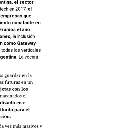
ntina, el sector
ntech en 2017,
el
0 empresas que
iento constante en
eramos el año
iones,
la inclusión
ón como Gateway
 todas las verticales
rgentina.
La vocera
s guardar en la
s futuras en un
jetas con los
lmacenados el
alizado en
el
fluido para el
ción.
a vez más masivos y