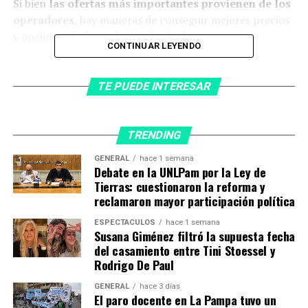
Si bien
las ofertas más importantes provienen de los
operadores
, hay maneras de conseguir mejores precios
y opciones de financiación desde ahora.
CONTINUAR LEYENDO
El iphone 14 pro fue presentado la semana pasada.
TE PUEDE INTERESAR
Cuánto cuesta el Iphone 14 en
España
TRENDING
GENERAL
hace 1 semana
Si bien el precio varía en función del modelo, la opción
Debate en la UNLPam por la Ley de
más básica del móvil de Apple supone el desembolso
Tierras: cuestionaron la reforma y
reclamaron mayor participación política
de
más de mil euros
.
ESPECTÁCULOS
hace 1 semana
Si bien en
Estados Unidos
el coste inicia desde los
799
Susana Giménez filtró la supuesta fecha
dólares
, hay países, como el caso de
Turquía
, en los
del casamiento entre Tini Stoessel y
Rodrigo De Paul
que el modelo
estándar parte de los 1699 dólares,
es
decir, el doble del original.
GENERAL
hace 3 días
El paro docente en La Pampa tuvo un