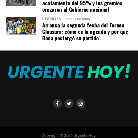
El precio del iphone 14, según el modelo:
acatamiento del 95% y los gremios
cruzaron al Gobierno nacional
iPhone 14
DEPORTES
hace 1 semana
Arranca la segunda fecha del Torneo
128 GB
: 1009 euros
Clausura: cómo es la agenda y por qué
Boca postergó su partido
256 GB:
1139 euros
512 GB:
1399 euros
iPhone 14 Plus
128 GB
: 1159 euros
256 GB
: 1289 euros
512 GB
: 1549 euros
iPhone 14 Pro
128 GB
: 1319 euros
Copyright © 2021 Urgente Hoy.
256 GB:
1449 euros