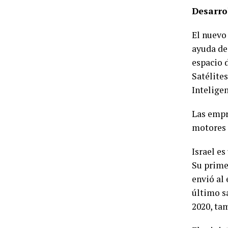
Desarro
El nuevo 
ayuda de 
espacio 
Satélites
Inteligen
Las empr
motores 
Israel e
Su primer
envió al 
último sa
2020, tam