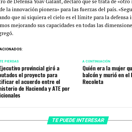
tro de Defensa Yoav Galant, declaró que se trata de «otr
de la innovación pionera» para las fuerzas del país. «Se
do que ni siquiera el cielo es el límite para la defensa i
mos mejorando sus capacidades en todas las dimensiones
gregó.
ACIONADOS:
TE PIERDAS
A CONTINUACIÓN
 Ejecutivo provincial giró a
Quién era la mujer q
putados el proyecto para
balcón y murió en el 
tificar el acuerdo entre el
Recoleta
nisterio de Hacienda y ATE por
icionales
TE PUEDE INTERESAR