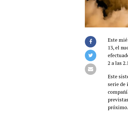
Este miér
13, el nu
efectuado
2 a las 2
Este sis
serie de 
compañía
prevista
próximo