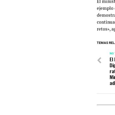
El minis
ejemplo 
demostran
continua
retos», a
TEMAS REL
NO 
El
Di
ra
Mi
ad