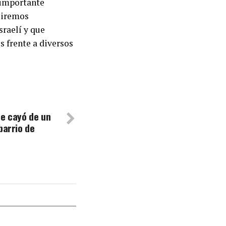
o importante
guiremos
sraelí y que
 frente a diversos
ue cayó de un
barrio de