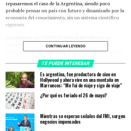
repasaremos el caso de la Argentina, siendo poco
probable pensar un país con futuro y dinamizado por la
economía del conocimiento, sin un sistema científico
vigoroso.
La pandemia por COVID 19 dejó al descubierto sin
eufemismos que tanto los científicos de todas las
CONTINUAR LEYENDO
disciplinas y estamentos del sistema científico nacional,
como las usinas de desarrollo y producción -académicas
TE PUEDE INTERESAR
y/o laboratorios- estuvieron vivitas y coleando; y que
la
alianza más infalible para los proyectos
Es argentina, fue productora de cine en
científicos
de envergadura y plurales
Hollywood y ahora vive en una montaña en
es la público-
Marruecos: “Me fui de viaje y sigo de viaje”
privada
; y esto se vio a través de cientos de proyectos
exitosos contra el COVID y otros.
¿Por qué es feriado el 26 de mayo?
Pero a la vez reveló la necesidad de políticas públicas
que se sostengan en el tiempo y que sean plenamente
Mientras se esperan señales del FMI, surgen
inclusivas. En este sentido,
en el caso argentino, hay
negocios impensados
tarea legislativa pendiente
a pesar de los avances