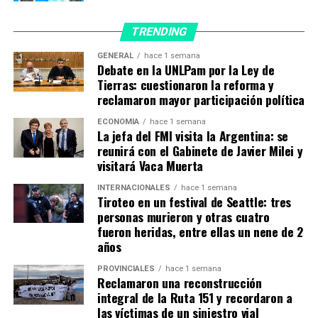
2022 sobre el Sistema Nacional de Ciencia, Tecnología e
Innovación que aportaron un contexto vigoroso para
TRENDING
muchos de los proyectos y avances desarrollados por
GENERAL
hace 1 semana
materia gris argentina.
Debate en la UNLPam por la Ley de
Tierras: cuestionaron la reforma y
El proyecto sobre el Plan Nacional de Ciencia,
reclamaron mayor participación política
Tecnología e Innovación 2030 (PNCTI 2030), que
ECONOMÍA
hace 1 semana
recibió media sanción en el Congreso de la Nación,
La jefa del FMI visita la Argentina: se
supone la posibilidad de convertir por primera vez en
reunirá con el Gabinete de Javier Milei y
ley un Plan para el sector. Se trata de una iniciativa que
visitará Vaca Muerta
define, organiza y comunica el conjunto de políticas y
INTERNACIONALES
hace 1 semana
estrategias que permitirán planificar la política
Tiroteo en un festival de Seattle: tres
científica y tecnológica nacional a corto, mediano y
personas murieron y otras cuatro
largo plazo.
fueron heridas, entre ellas un nene de 2
años
Según aseguró el Ministerio de Ciencia, Tecnología e
PROVINCIALES
hace 1 semana
Innovación, el PNCTI 2030 constituye “una herramienta
Reclamaron una reconstrucción
al servicio de la sociedad que permitirá otorgar
integral de la Ruta 151 y recordaron a
continuidad, previsibilidad y coherencia a las políticas
las víctimas de un siniestro vial