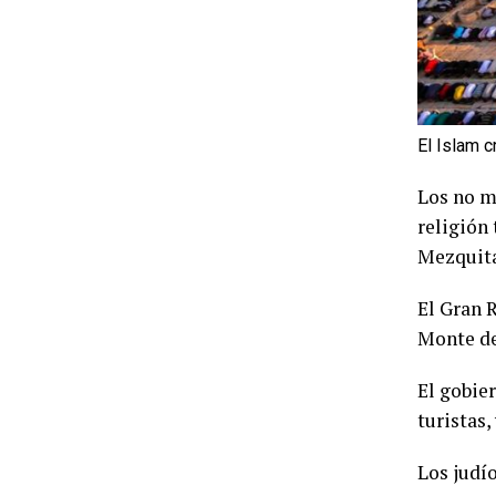
El Islam c
Los no mu
religión 
Mezquita
El Gran R
Monte de
El gobier
turistas,
Los judí