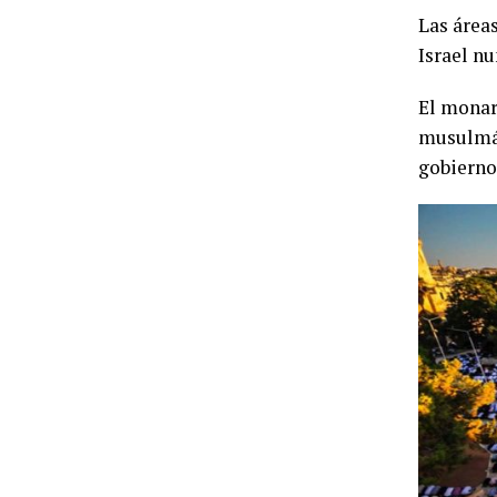
Las área
Israel n
El monar
musulmán
gobierno 