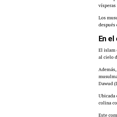
vísperas 
Los musu
después 
En el
El islam
al cielo 
Además, e
musulman
Dawud (Da
Ubicada e
colina c
Este com