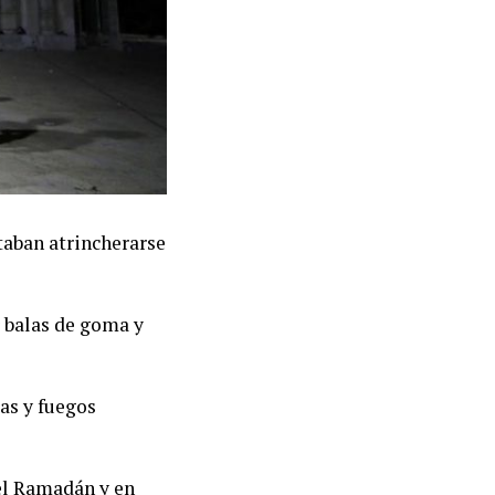
taban atrincherarse
r balas de goma y
as y fuegos
el Ramadán y en