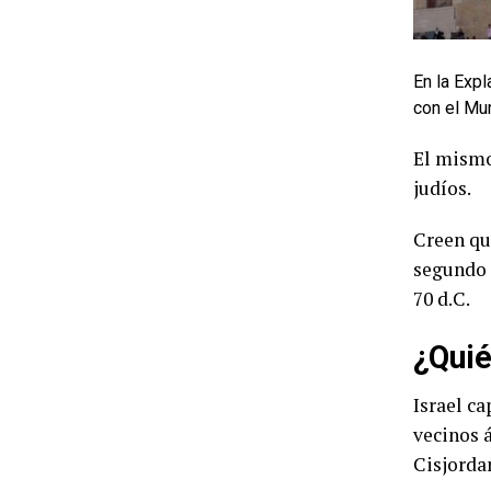
En la Exp
con el Mu
El mismo
judíos.
Creen qu
segundo 
70 d.C.
¿Quié
Israel ca
vecinos á
Cisjorda