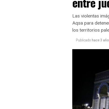
entre j
Las violentas imág
Aqsa para detener
los territorios p
Publicado
hace 3 añ