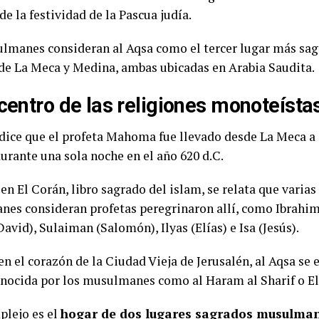
de la festividad de la Pascua judía.
lmanes consideran al Aqsa como el tercer lugar más sag
de La Meca y Medina, ambas ubicadas en Arabia Saudita.
 centro de las religiones monoteísta
 dice que el profeta Mahoma fue llevado desde La Meca a a
durante una sola noche en el año 620 d.C.
n El Corán, libro sagrado del islam, se relata que varias
es consideran profetas peregrinaron allí, como Ibrahi
vid), Sulaiman (Salomón), Ilyas (Elías) e Isa (Jesús).
n el corazón de la Ciudad Vieja de Jerusalén, al Aqsa se
onocida por los musulmanes como al Haram al Sharif o El
plejo es el
hogar de dos lugares sagrados musulma