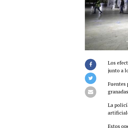
Los efec
junto a l
Fuentes 
granadas
La polic
artifici
Estos op