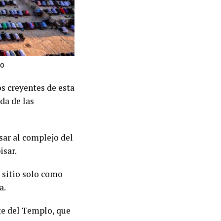
lo
os creyentes de esta
da de las
esar al complejo del
isar.
l sitio solo como
a.
te del Templo, que