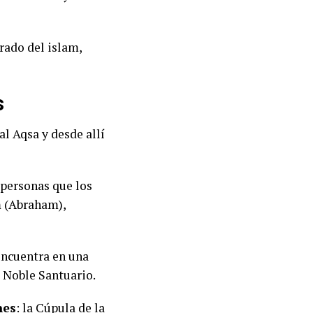
rado del islam,
s
l Aqsa y desde allí
 personas que los
m (Abraham),
 encuentra en una
 Noble Santuario.
nes
: la Cúpula de la