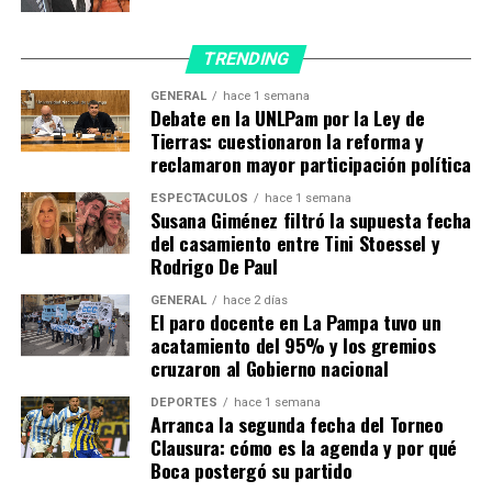
torturado, Lucas fue asesinado y no hay que permitir
que vuelvan a ocurrir casos como este».
TRENDING
GENERAL
hace 1 semana
Debate en la UNLPam por la Ley de
Tierras: cuestionaron la reforma y
reclamaron mayor participación política
ESPECTÁCULOS
hace 1 semana
Susana Giménez filtró la supuesta fecha
del casamiento entre Tini Stoessel y
Rodrigo De Paul
GENERAL
hace 2 días
El paro docente en La Pampa tuvo un
acatamiento del 95% y los gremios
cruzaron al Gobierno nacional
DEPORTES
hace 1 semana
Arranca la segunda fecha del Torneo
Clausura: cómo es la agenda y por qué
Boca postergó su partido