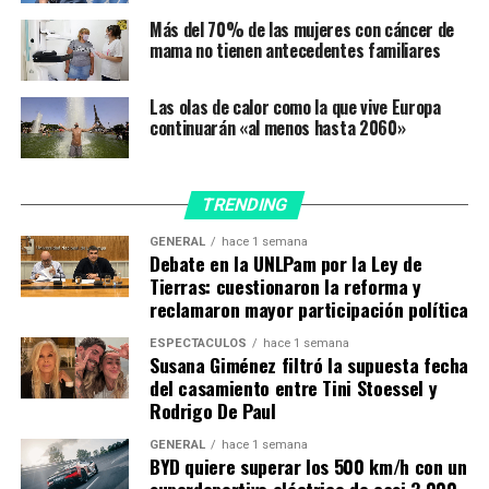
Fernanda Montaña, coordinadora del área Psicosocial de
Más del 70% de las mujeres con cáncer de
la Liga Argentina de Lucha contra el cáncer.
mama no tienen antecedentes familiares
Montaña, quien además es vicepresidenta del Comité de
Las olas de calor como la que vive Europa
Piscooncología de la Asociación Médica Argentina y
continuarán «al menos hasta 2060»
codirectora de un curso de actualización de la UCA,
aseguró que “es importante tener en cuenta estas
representaciones porque algunas funcionan como
TRENDING
‘
distresores
’” o generadores de un estado de angustia y
GENERAL
hace 1 semana
sufrimiento que comprometen seriamente la capacidad
Debate en la UNLPam por la Ley de
de adaptarse a situaciones amenazantes o de mayor
Tierras: cuestionaron la reforma y
exigencia como es atravesar una enfermedad.
reclamaron mayor participación política
ESPECTÁCULOS
hace 1 semana
“Los distresores pueden terminar incidiendo en el éxito
Susana Giménez filtró la supuesta fecha
del tratamiento porque
no es lo mismo afrontarlo con
del casamiento entre Tini Stoessel y
depresión que adaptativamente
”, dijo.
Rodrigo De Paul
GENERAL
hace 1 semana
Una necesidad que aparece recurrentemente en las
BYD quiere superar los 500 km/h con un
consultas es la necesidad de herramientas para
lidiar