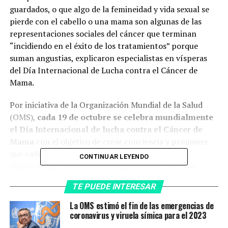
guardados, o que algo de la femineidad y vida sexual se
pierde con el cabello o una mama son algunas de las
representaciones sociales del cáncer que terminan
“incidiendo en el éxito de los tratamientos” porque
suman angustias, explicaron especialistas en vísperas
del Día Internacional de Lucha contra el Cáncer de
Mama.
Por iniciativa de la Organización Mundial de la Salud
(OMS),
cada 19 de octubre se celebra mundialmente
el Día Internacional de lucha contra el Cáncer de
Mama
con el objetivo de crear conciencia y promover
que cada vez más mujeres accedan a controles,
CONTINUAR LEYENDO
diagnósticos y tratamientos oportunos y efectivos.
TE PUEDE INTERESAR
“En la psicooncología estamos muy atentos, entre otras
cuestiones, a los sistemas de creencias de las y los
La OMS estimó el fin de las emergencias de
pacientes, que además nos lleva a mirar el contexto
coronavirus y viruela símica para el 2023
social”, dijo a Télam la docente y psicóloga especializada