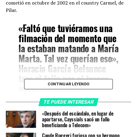
cometió en octubre de 2002 en el country Carmel, de
Pilar.
«Faltó que tuviéramos una
filmación del momento que
la estaban matando a María
Marta. Tal vez querían eso»,
Horacio García Belsunce
tras el fallo por el tercer
juicio del crimen.
CONTINUAR LEYENDO
TE PUEDE INTERESAR
«Esto es una vergüenza. Estos dos hijos de puta la
«Después del escándalo, en lugar de
volvieron a matar a María Marta», dijo el abogado y
apartarse, Cayssials sacó un fallo
comunicador en referencia a los jueces
Osvaldo
beneficiando a Telecom»
Rossi
y
Esteban Andrejin
, quienes «no son dignos de la
Cande Ruggeri furiosa con su hermano
investidura que tienen».