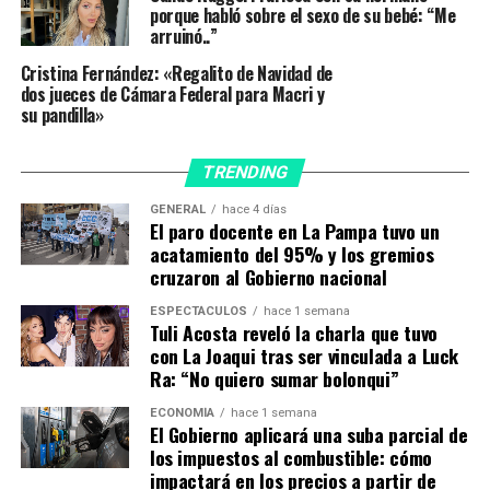
porque habló sobre el sexo de su bebé: “Me
arruinó..”
«Faltó que tuviéramos una filmación del momento que
la estaban matando a María Marta. Tal vez querían eso»,
Cristina Fernández: «Regalito de Navidad de
dos jueces de Cámara Federal para Macri y
continuó Horacio, de forma irónica, en declaraciones de
su pandilla»
prensa que reunió la agencia
Télam
. A lo que se refiere el
hermano de la socióloga es a la evidencia presentada por
TRENDING
la familia, a la que Rossi «ni siquiera prestó atención a lo
que decían los testigos».
GENERAL
hace 4 días
El paro docente en La Pampa tuvo un
«Tenían todo para condenar a Pachelo, pero no solo no
acatamiento del 95% y los gremios
cruzaron al Gobierno nacional
lo condenaron por el homicidio sino que, además, le
dieron una pena ridícula por los robos; esto fue un asco.
ESPECTÁCULOS
hace 1 semana
«Esto (por la absolución) pasa porque hay jueces que no
Tuli Acosta reveló la charla que tuvo
con La Joaqui tras ser vinculada a Luck
son dignos de la investidura que tienen. No tienen
Ra: “No quiero sumar bolonqui”
huevos para ir contra la corporación de (el fiscal Diego)
Molina Pico en adelante, de todos los jueces que nos
ECONOMÍA
hace 1 semana
El Gobierno aplicará una suba parcial de
hicieron responsables de esta barbaridad y que, después,
los impuestos al combustible: cómo
no tuvieron los huevos para arrepentirse y decir ‘nos
impactará en los precios a partir de
equivocamos’. Es una corporación vergonzosa que no