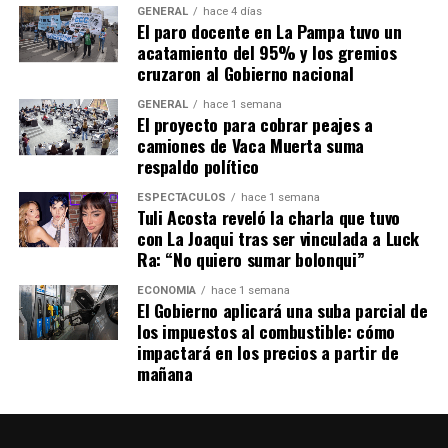
Difusión por la aparición con vida de Susana Cáceres
GENERAL
hace 4 días
El único rastro que los perros localizaron fue en el
El paro docente en La Pampa tuvo un
acatamiento del 95% y los gremios
interior de un vestuario precario dentro de la cancha de
cruzaron al Gobierno nacional
fútbol ubicada sobre la calle José Hernández de la
localidad de Villa Trujui, a unas siete cuadras de la casa
GENERAL
hace 1 semana
El proyecto para cobrar peajes a
de Cáceres. Oficiales mantienen la hipótesis de que la
camiones de Vaca Muerta suma
mujer durmió en ese lugar entre lunes y martes de esta
respaldo político
semana.
ESPECTÁCULOS
hace 1 semana
Tuli Acosta reveló la charla que tuvo
TEMAS RELACIONADOS:
CUERPO
ITUZAINGÓ
con La Joaqui tras ser vinculada a Luck
Ra: “No quiero sumar bolonqui”
A CONTINUACIÓN
Cafiero con Biden: la importancia de un «abordaje
ECONOMÍA
hace 1 semana
constructivo» con América Latina
El Gobierno aplicará una suba parcial de
los impuestos al combustible: cómo
NO TE PIERDAS
impactará en los precios a partir de
Con ilusión y fervor, partió el primer vuelo directo de
mañana
Aerolíneas rumbo a Qatar