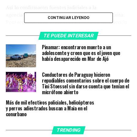
Así lo confirmaron fuentes judiciales a la
agencia
Télam
que a su vez reportó que la fiscal Luisa
CONTINUAR LEYENDO
Pontecorvo, jefa de la Unidad Funcional de Instrucción
(UFI) 3 de Moreno, a cargo de la causa, se dirigía al lugar
TE PUEDE INTERESAR
para «coordinar el trabajo judicial» con la Policía
Científica .
Pinamar: encontraron muerto a un
adolescente y creen que es el joven que
Ratrillajes
había desaparecido en Mar de Ajó
El operativo de búsqueda contó con buzos tácticos,
Conductores de Paraguay hicieron
repudiables comentarios sobre el cuerpo de
personal de Bomberos, la División K9 de perros
Tini Stoessel sin darse cuenta que tenían el
adiestrados y peritos forenses en lugares linderos a
micrófono abierto
donde fue vista. A su vez, se realizaron allanamientos a
Más de mil efectivos policiales, helicópteros
los domicilios de su ex pareja
Alejandro Alberto
y perros adiestrados buscan a Maia en el
Peralta
(
uno de los principales acusados
) y de un
conurbano
amigo. En ninguno se halló rastro de Cáceres.
TRENDING