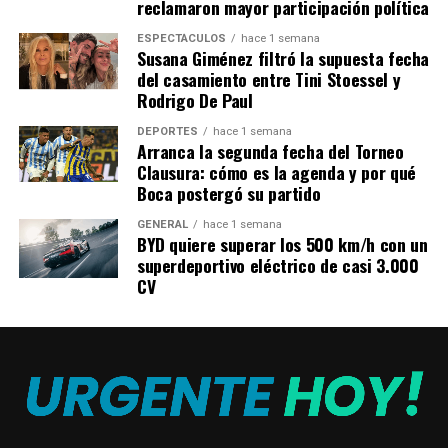
reclamaron mayor participación política
las pruebas y la prevención del VIH «son clave para que
todas las personas reciban la atención necesaria».
ESPECTÁCULOS
hace 1 semana
Susana Giménez filtró la supuesta fecha
del casamiento entre Tini Stoessel y
“Es importante reformar prácticas para eliminar el
Rodrigo De Paul
estigma y la exclusión de las personas que viven con el
VIH, garantizar el intercambio de tecnología que
DEPORTES
hace 1 semana
Arranca la segunda fecha del Torneo
permita igual acceso a la ciencia y promover las acciones
Clausura: cómo es la agenda y por qué
necesarias para tratar estos temas”, destacó la
Boca postergó su partido
infectóloga Solange Arazi.
GENERAL
hace 1 semana
BYD quiere superar los 500 km/h con un
Este año, el
Congreso Nacional sancionó
una
superdeportivo eléctrico de casi 3.000
nueva
ley de atención integral del VIH, Hepatitis
CV
Virales, Tuberculosis e Infecciones de Transmisión
Sexual,
que cambia el paradigma biomédico de la
normativa anterior, sancionada en 1990.
La nueva ley, que cuenta con un
enfoque de géneros y
de derechos humanos
, busca garantizar la
atención
integral de manera gratuita e impulsa la eliminación