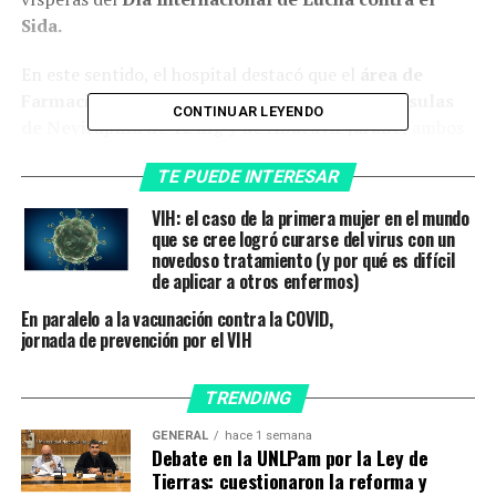
Sida.
En este sentido, el hospital destacó que el
área de
Farmacia trabajó en la producción de 600 cápsulas
CONTINUAR LEYENDO
de Nevirapina de 12 mg y de Abacavir jarabe,
ambos
antirretrovirales para uso hospitalario de bebés recién
TE PUEDE INTERESAR
nacidos de hasta 30 días con VIH o expuestos a la
patología que lo requieren.
VIH: el caso de la primera mujer en el mundo
que se cree logró curarse del virus con un
Onusida, e
l organismo internacional encargado de fijar
novedoso tratamiento (y por qué es difícil
de aplicar a otros enfermos)
las políticas contra esta enfermedad, instó a todos los
países a
abordar las desigualdades que están
En paralelo a la vacunación contra la COVID,
frenando el progreso para poner fin al Sida
, por lo
jornada de prevención por el VIH
que este año propuso el lema «Igualdad ya».
TRENDING
El Garrahan «
busca sensibilizar sobre las
desigualdades que frenan los progresos en la lucha
GENERAL
hace 1 semana
Debate en la UNLPam por la Ley de
contra la enfermedad»
, ya que mejorar la
Tierras: cuestionaron la reforma y
disponibilidad, calidad e idoneidad de los tratamientos,