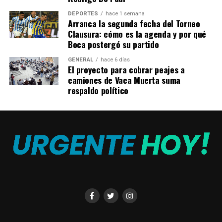
y de largo plazo,
DEPORTES
hace 1 semana
involucrando a varias
Arranca la segunda fecha del Torneo
Clausura: cómo es la agenda y por qué
instituciones. Restaurar es
Boca postergó su partido
mucho más que plantar
GENERAL
hace 6 días
árboles, es asumir un
El proyecto para cobrar peajes a
camiones de Vaca Muerta suma
compromiso con la calidad
respaldo político
de vida de miles de
personas»
Los beneficios del ecosistema
que alberga el Bosque
Está conformado por 15 ecorregiones donde