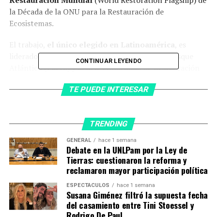
la Década de la ONU para la Restauración de
Ecosistemas.
El trabajo,
el único elegido en Latinoamérica
, es
liderado por el Pacto por la Restauración del Bosque
CONTINUAR LEYENDO
Atlántico (Pacto) y la Red Trinacional de Restauración
del Bosque Atlántico.
TE PUEDE INTERESAR
El Bosque Atlántico,
uno de los que tiene mayor
diversidad de vida del planeta
, se extiende a lo largo
de la costa oriental de Brasil y penetra tierra adentro
TRENDING
hacia la Argentina -Selva Paranaense o Misionera-, y
GENERAL
hace 1 semana
Paraguay.
Debate en la UNLPam por la Ley de
Tierras: cuestionaron la reforma y
reclamaron mayor participación política
«La restauración es un
sistema inclusivo que
ESPECTÁCULOS
hace 1 semana
Susana Giménez filtró la supuesta fecha
funciona de manera diversa
del casamiento entre Tini Stoessel y
Rodrigo De Paul