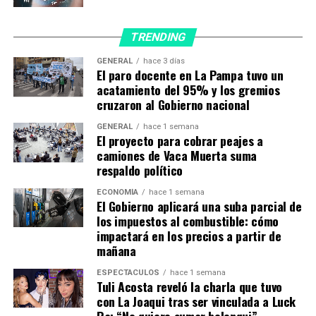
parte superior del muslo durante siete días.
TRENDING
Las resonancias magnéticas proporcionaron
información sobre el volumen cerebral y el grosor de la
GENERAL
hace 3 días
El paro docente en La Pampa tuvo un
corteza.
acatamiento del 95% y los gremios
cruzaron al Gobierno nacional
«Los resultados de nuestro estudio indican que incluso
pequeños cambios de comportamiento, como
caminar
GENERAL
hace 1 semana
15 minutos al día o subir las escaleras en lugar del
El proyecto para cobrar peajes a
camiones de Vaca Muerta suma
ascensor, pueden tener un efecto positivo sustancial
respaldo político
en el cerebro y contrarrestar potencialmente la
pérdida de materia cerebral relacionada con la edad
ECONOMÍA
hace 1 semana
El Gobierno aplicará una suba parcial de
y el desarrollo de enfermedades
los impuestos al combustible: cómo
neurodegenerativas
«, reforzó Ahmad Aziz, otro de los
impactará en los precios a partir de
responsables de la investigación.
mañana
«En particular, los adultos mayores ya pueden
ESPECTÁCULOS
hace 1 semana
Tuli Acosta reveló la charla que tuvo
beneficiarse de un modesto aumento de la actividad
con La Joaqui tras ser vinculada a Luck
física de baja intensidad», añadió.
Ra: “No quiero sumar bolonqui”