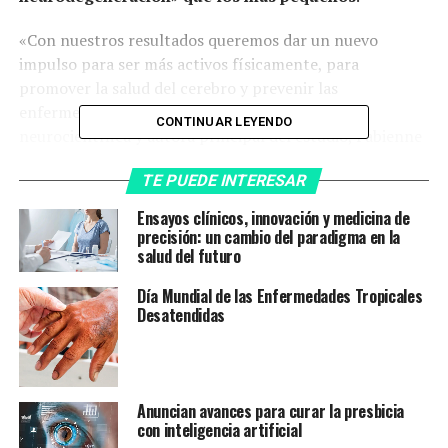
«Con nuestros resultados queremos dar un nuevo
impulso para ser más activos físicamente, para
promover la salud del cerebro y prevenir las
enfermedades neurodegenerativas», dijo la
CONTINUAR LEYENDO
neurocientífica y autora principal del estudio, Fabienne
Fox, consignó la agencia Europa Press.
TE PUEDE INTERESAR
Y aseguró que «incluso una actividad física modesta
Ensayos clínicos, innovación y medicina de
puede ayudar, se trata de un pequeño esfuerzo, pero con
precisión: un cambio del paradigma en la
un gran impacto».
salud del futuro
Día Mundial de las Enfermedades Tropicales
El equipo investigador analizó los datos de actividad
Desatendidas
física de 2.550 voluntarios de entre 30 y 94 años, así
como las imágenes cerebrales obtenidas mediante
resonancia magnética (RM).
Anuncian avances para curar la presbicia
Para tomar muestras de la actividad física, los
con inteligencia artificial
participantes del estudio llevaron un acelerómetro en la