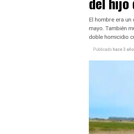
del hijo
El hombre era un 
mayo. También mur
doble homicidio c
Publicado
hace 3 añ