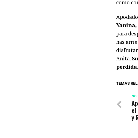
como com
Apodado 
Yanina,
para des
has arrie
disfruta
Anita.
Su
pérdida
TEMAS REL
NO 
Ap
el
y 