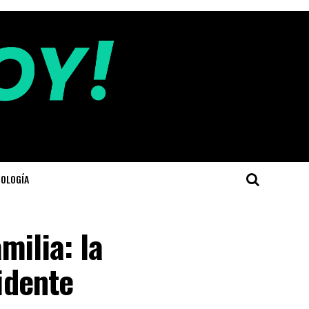
OLOGÍA
milia: la
cidente