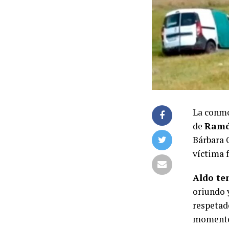
La conmo
de
Ramó
Bárbara O
víctima f
Aldo ten
oriundo 
respetado
momento 