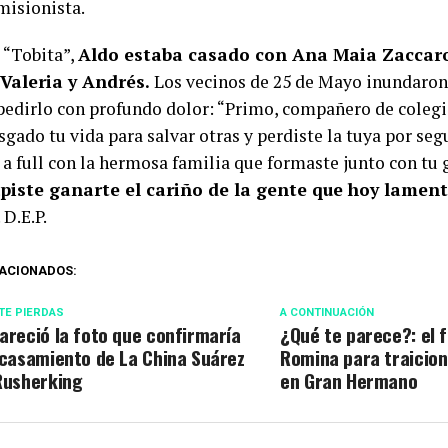
isionista.
“Tobita”,
Aldo estaba casado con Ana Maia Zaccaro
 Valeria y Andrés.
Los vecinos de 25 de Mayo inundaron 
pedirlo con profundo dolor: “Primo, compañero de colegi
sgado tu vida para salvar otras y perdiste la tuya por seg
r a full con la hermosa familia que formaste junto con tu
piste ganarte el cariño de la gente que hoy lament
. D.E.P.
ACIONADOS:
TE PIERDAS
A CONTINUACIÓN
areció la foto que confirmaría
¿Qué te parece?: el f
 casamiento de La China Suárez
Romina para traicio
Rusherking
en Gran Hermano