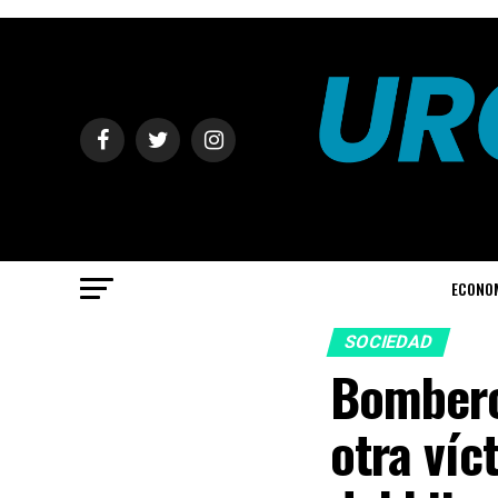
ECONO
SOCIEDAD
Bombero 
otra víc