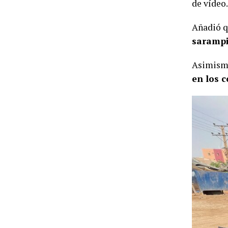
de vídeo.
Añadió q
sarampió
Asimismo
en los 