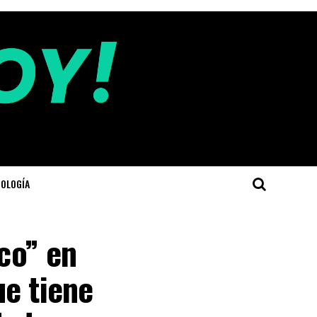
OLOGÍA
ico” en
e tiene