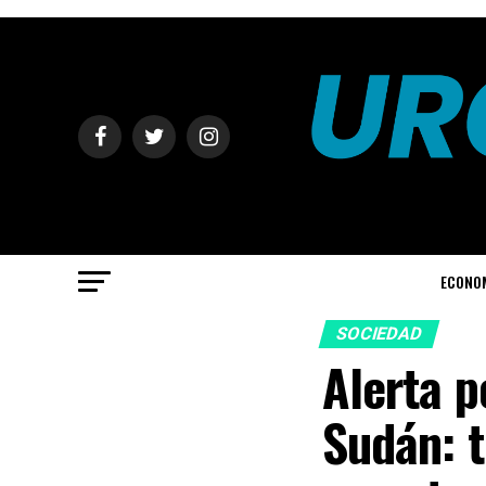
ECONO
SOCIEDAD
Alerta p
Sudán: t