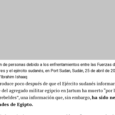
n de personas debido a los enfrentamientos entre las Fuerzas 
res y el ejército sudanés, en Port Sudan, Sudán, 25 de abril de 2
Ibrahim Ishaaq
produce poco después de que el Ejército sudanés informar
 del agregado militar egipcio en Jartum ha muerto “por l
 rebeldes”, una información que, sin embargo,
ha sido n
ades de Egipto.
jador egipcio en Jartum, Hany Salá, confirma que todos 
plomática egipcia están a salvo, incluidos los que trabaj
, ha precisado en un comunicado la Embajada, según ha 
zas Armadas de Sudán también han acusado durante la jo
 a los ciudadanos, destruir sus casas y “entablar grandes 
iales”,
utilizando a los civiles como escudos.
ilidades estallaron en el marco de un aumento de las tens