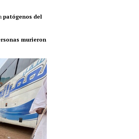
on
patógenos del
ersonas murieron