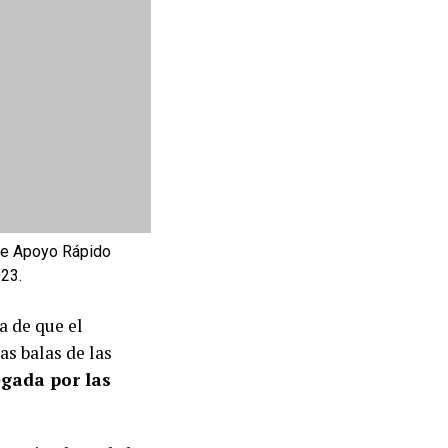
de Apoyo Rápido
023.
a de que el
as balas de las
egada por las
los miembros de la
an en la oficina de
recogido Al Ahram.
rnada a las RSF de
batallas en barrios
iones en torno a la