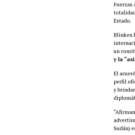
Fuerzas 
totalida
Estado.
Blinken 
internaci
un comit
y la “as
El acuer
perfil of
y brindar
diplomáti
“Afirmam
advertimo
Sudán) e