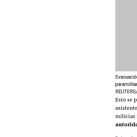
Evacuació
paramilita
REUTERS/
Esto se 
asistente
milicias
autorid
“El emba
misión di
defensa”
Las Fuer
“apuntar”
residenc
Las host