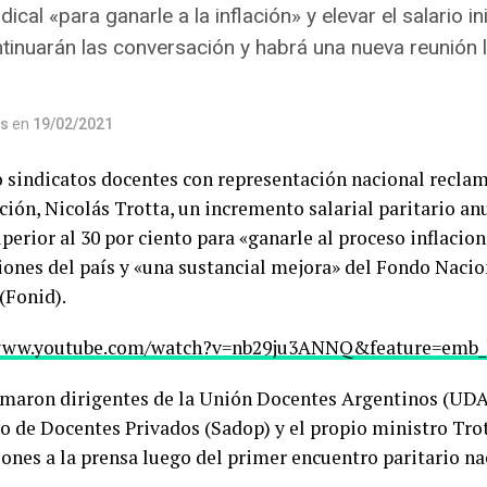
ical «para ganarle a la inflación» y elevar el salario inic
tinuarán las conversación y habrá una nueva reunión
os
en
19/02/2021
o sindicatos docentes con representación nacional recla
ión, Nicolás Trotta, un incremento salarial paritario anu
uperior al 30 por ciento para «ganarle al proceso inflacion
ciones del país y «una sustancial mejora» del Fondo Nacio
(Fonid).
/www.youtube.com/watch?v=nb29ju3ANNQ&feature=emb_
rmaron dirigentes de la Unión Docentes Argentinos (UDA)
o de Docentes Privados (Sadop) y el propio ministro Trot
iones a la prensa luego del primer encuentro paritario n