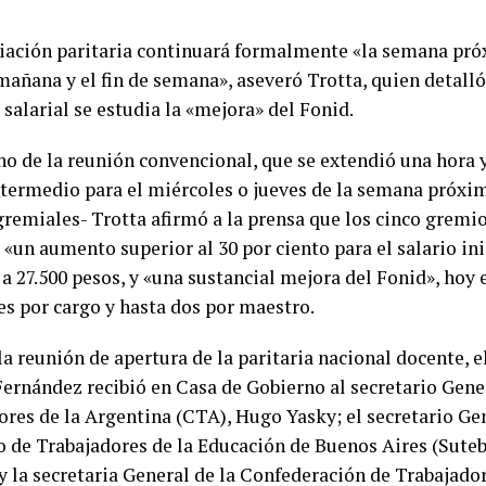
iación paritaria continuará formalmente «la semana pró
mañana y el fin de semana», aseveró Trotta, quien detall
salarial se estudia la «mejora» del Fonid.
no de la reunión convencional, que se extendió una hora y
ntermedio para el miércoles o jueves de la semana próxi
gremiales- Trotta afirmó a la prensa que los cinco gremi
«un aumento superior al 30 por ciento para el salario ini
a 27.500 pesos, y «una sustancial mejora del Fonid», hoy 
s por cargo y hasta dos por maestro.
la reunión de apertura de la paritaria nacional docente, e
Fernández recibió en Casa de Gobierno al secretario Gener
ores de la Argentina (CTA), Hugo Yasky; el secretario Ge
o de Trabajadores de la Educación de Buenos Aires (Suteb
 y la secretaria General de la Confederación de Trabajado