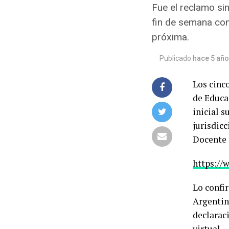
Fue el reclamo sind
fin de semana con
próxima.
Publicado
hace 5 añ
Los cinc
de Educac
inicial s
jurisdic
Docente 
https:/
Lo confi
Argentin
declarac
virtual.