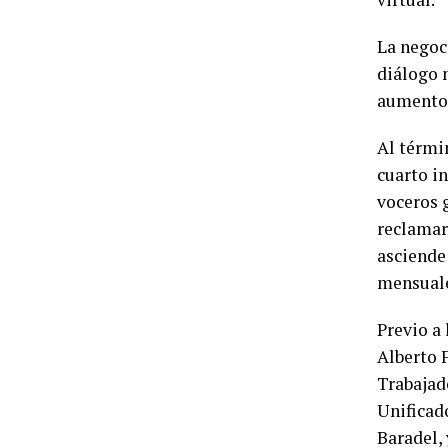
La negoc
diálogo 
aumento 
Al térmi
cuarto i
voceros 
reclamar 
asciende 
mensuale
Previo a 
Alberto 
Trabajad
Unificad
Baradel,