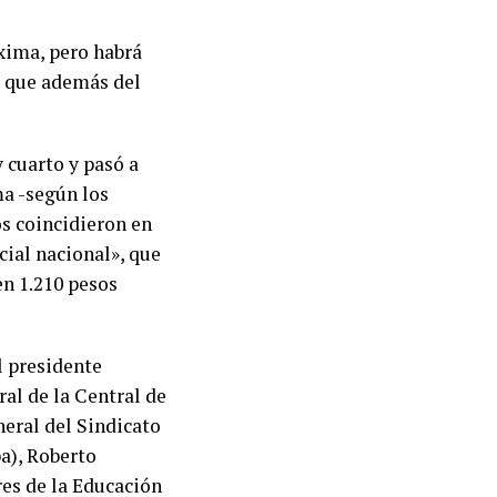
xima, pero habrá
ó que además del
 cuarto y pasó a
ma -según los
os coincidieron en
cial nacional», que
en 1.210 pesos
l presidente
al de la Central de
neral del Sindicato
a), Roberto
res de la Educación