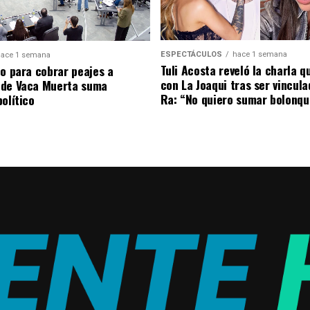
ESPECTÁCULOS
hace 1 semana
ace 1 semana
Tuli Acosta reveló la charla q
to para cobrar peajes a
con La Joaqui tras ser vincul
 de Vaca Muerta suma
Ra: “No quiero sumar bolonqu
olítico