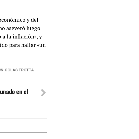
 económico y del
rno aseveró luego
a la inflación», y
ido para hallar «un
NICOLÁS TROTTA
unado en el