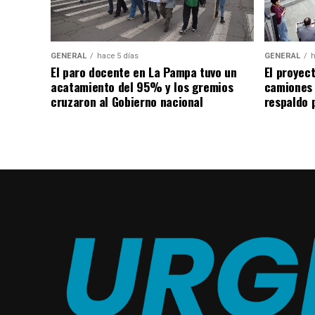
GENERAL
hace 5 días
GENERAL
h
El paro docente en La Pampa tuvo un
El proyec
acatamiento del 95% y los gremios
camiones
cruzaron al Gobierno nacional
respaldo p