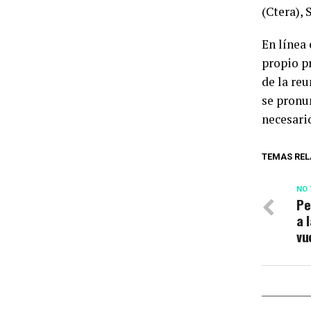
(Ctera), 
En línea
propio p
de la reu
se pronu
necesari
TEMAS REL
NO 
Pe
a 
vu