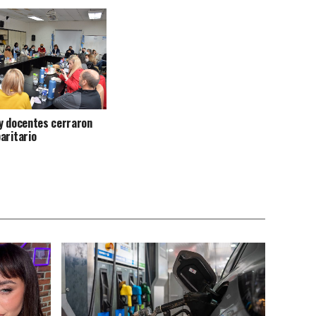
y docentes cerraron
aritario